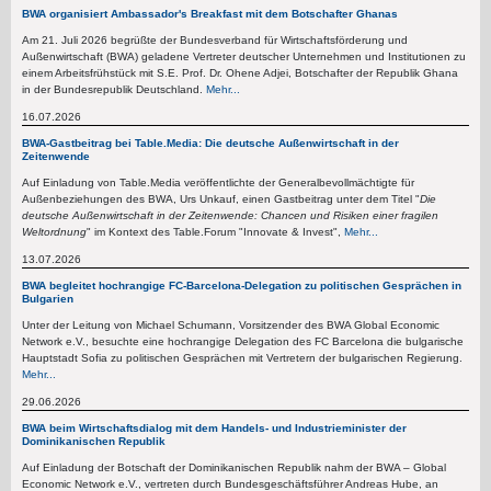
BWA organisiert Ambassador's Breakfast mit dem Botschafter Ghanas
Am 21. Juli 2026 begrüßte der Bundesverband für Wirtschaftsförderung und
Außenwirtschaft (BWA) geladene Vertreter deutscher Unternehmen und Institutionen zu
einem Arbeitsfrühstück mit S.E. Prof. Dr. Ohene Adjei, Botschafter der Republik Ghana
in der Bundesrepublik Deutschland.
Mehr...
16.07.2026
BWA-Gastbeitrag bei Table.Media: Die deutsche Außenwirtschaft in der
Zeitenwende
Auf Einladung von Table.Media veröffentlichte der Generalbevollmächtigte für
Außenbeziehungen des BWA, Urs Unkauf, einen Gastbeitrag unter dem Titel "
Die
deutsche Außenwirtschaft in der Zeitenwende: Chancen und Risiken einer fragilen
Weltordnung
" im Kontext des Table.Forum "Innovate & Invest",
Mehr...
13.07.2026
BWA begleitet hochrangige FC-Barcelona-Delegation zu politischen Gesprächen in
Bulgarien
Unter der Leitung von Michael Schumann, Vorsitzender des BWA Global Economic
Network e.V., besuchte eine hochrangige Delegation des FC Barcelona die bulgarische
Hauptstadt Sofia zu politischen Gesprächen mit Vertretern der bulgarischen Regierung.
Mehr...
29.06.2026
BWA beim Wirtschaftsdialog mit dem Handels- und Industrieminister der
Dominikanischen Republik
Auf Einladung der Botschaft der Dominikanischen Republik nahm der BWA – Global
Economic Network e.V., vertreten durch Bundesgeschäftsführer Andreas Hube, an