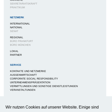
SEKRETARIATSKRAFT
PRAKTIKUM
NETZWERK
INTERNATIONAL
NATIONAL
SENAT
REGIONAL
BÜRO FRANKFURT
BÜRO MÜNCHEN
LOKAL
PARTNER
SERVICE
KONTAKTE UND NETZWERKE
AUSSENWIRTSCHAFT
CORPORATE SOCIAL RESPONSIBILITY
UNTERNEHMENSPRÄSENTATION
VERMITTLUNGEN UND SONSTIGE DIENSTLEISTUNGEN
VERANSTALTUNGEN
MEDIEN
NEWS / BERICHTE / ARTIKEL
Wir nutzen Cookies auf unserer Website. Einige sind
BWA-JOURNAL