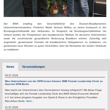
Der BWA empfing den Geschäftsführer des Deutsch-Brasilianischen
Unternehmernetzwerkes, Frederico Martin Ventura Wollny, zu einem Austausch in der
Bundesgeschäftsstelle des Verbandes. Im Gespräch mit Bundesgeschäftsführer Urs
Unkauf wurden die Perspektiven des brasilianischen Markets für deutsche Unternehmen
sowie die zunehmende geopolitische Bedeutung Brasiliens erörtert. Zukünftig wird
angestrebt, gemeinsame Formate mit brasilianischen Delegationen zu realisieren, um
gemeinsam neue Brücken zu guten Geschäften über die Netzwerke der beiden Verbände
zu realisieren.
News
Veranstaltungen
29.07.2026
Was Unternehmen von der KPM lernen können: BWA Female Leadership Circle zu
Gast bei KPM Berlin
Was macht ein Unternehmen über Generationen hinweg erfolgreich? Mit dieser Frage
beschäftigte sich der Female Leadership Circle des BWA Global Economic Network
e.V. bei seiner jüngsten Ausgabe von Spark & Share in der Königlichen Porzellan-
Manufaktur Berlin.
Mehr...
21.07.2026