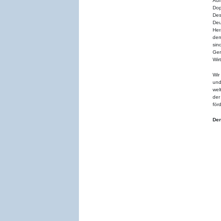
Au
Dop
Des
De
Her
dem
sin
Ge
Wir
Wir
und
wel
der
för
Den