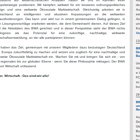
fbauend auf wissenschaftlichen Analysen haben wir uns im Rahmen einer
Au
pelstrategie positioniert. Wir kämpfen weltweit für ein besseres ordnungspolitisches
de
ign und eine weltweite Ökosoziale Marktwirtschaft. Gleichzeitig arbeiten wir in
Au
utschland an intelligenten und situativen Anpassungen an die weltweiten
ei
ausforderungen. Das kann und wird nur in einem gemeinsamen Dialog gelingen, in
Au
 Lösungsvorschläge erarbeitet werden, die dem Gemeinwohl dienen. Auf dieses Ziel
un
d die Aktivitäten des BWA gerichtet und in dieser Perspektive sieht der BWA nichts
Ko
ringeres als das Potenzial für eine zukünftige, nachhaltige, weltweite
Me
tschaftsentwicklung, an der alle partizipieren können.
13
 haben das Ziel, gemeinsam mit unseren Mitgliedern dazu beizutragen Deutschland
BW
 Europa zukunftsfähig zu machen und setzen uns zugleich für eine nachhaltige und
De
Bu
tweite Ökosoziale Marktwirtschaft ein. Machen Sie mit und bringen Sie sich ein - von
 regionalen bis zur globalen Ebene - wenn Sie diese Philosophie mittragen. Der BWA
Un
dert Wirtschaft umfassend.
Vo
e.
n: Wirtschaft - Das-sind-wir-alle!
FC
zu
bu
29
BW
un
Re
Au
Do
Gl
Bu
ho