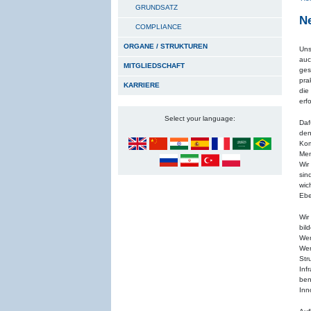
GRUNDSATZ
Ne
COMPLIANCE
ORGANE / STRUKTUREN
Uns
auc
MITGLIEDSCHAFT
ges
pra
KARRIERE
die
erfo
Select your language:
Daf
den
Kom
Men
Wir
sin
wic
Ebe
Wir
bil
We
Wer
Str
Inf
be
Inn