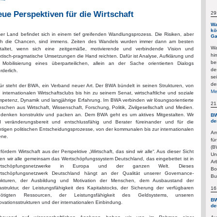
ue Perspektiven für die Wirtschaft
29
Wa
kö
er Land befindet sich in einem tief greifenden Wandlungsprozess. Die Risiken, aber
Ga
h die Chancen, sind immens. Zeiten des Wandels wurden immer dann am besten
Wa
taltet, wenn sich eine zeitgemäße, motivierende und verbindende Vision und
hi
ktisch-pragmatische Umsetzungen die Hand reichten. Dafür ist Analyse, Aufklärung und
be
 Mobilisierung eines überparteilichen, allein an der Sache orientierten Dialogs
de
rderlich.
se
de
ür steht der BWA, ein Verband neuer Art. Der BWA bündelt in seinen Strukturen, von
Me
 internationalen Wirtschaftsclubs bis hin zu seinem Senat, wirtschaftliche und soziale
petenz, Dynamik und langjährige Erfahrung. Im BWA verbinden wir lösungsorientierte
21
schen aus Wirtschaft, Wissenschaft, Forschung, Politik, Zivilgesellschaft und Medien.
 denken konstruktiv und packen an. Dem BWA geht es um aktives Mitgestalten. Wir
BW
de
d veränderungsbereit und entschlussfähig und Berater füreinander und für die
htigen politischen Entscheidungsprozesse, von der kommunalen bis zur internationalen
Am
ne.
fü
(B
 fördern Wirtschaft aus der Perspektive „Wirtschaft, das sind wir alle“. Aus dieser Sicht
Un
den wir alle gemeinsam das Wertschöpfungssystem Deutschland, das eingebettet ist in
Ar
rtschöpfungsnetzwerke in Europa und der ganzen Welt. Dieses
Bo
tschöpfungsnetzwerk Deutschland hängt an der Qualität unserer Governance-
Bu
ukturen, der Ausbildung und Motivation der Menschen, dem Ausbaustand der
rastruktur, der Leistungsfähigkeit des Kapitalstocks, der Sicherung der verfügbaren
16
nötigten Ressourcen, der Leistungsfähigkeit des Geldsystems, unseren
BW
ovationsstrukturen und der internationalen Einbindung.
de