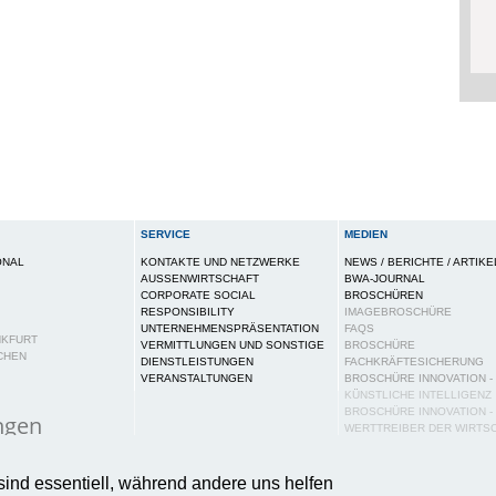
SERVICE
MEDIEN
ONAL
KONTAKTE UND NETZWERKE
NEWS / BERICHTE / ARTIKE
AUSSENWIRTSCHAFT
BWA-JOURNAL
CORPORATE SOCIAL
BROSCHÜREN
RESPONSIBILITY
IMAGEBROSCHÜRE
UNTERNEHMENSPRÄSENTATION
FAQS
NKFURT
VERMITTLUNGEN UND SONSTIGE
BROSCHÜRE
CHEN
DIENSTLEISTUNGEN
FACHKRÄFTESICHERUNG
VERANSTALTUNGEN
BROSCHÜRE INNOVATION -
KÜNSTLICHE INTELLIGENZ
BROSCHÜRE INNOVATION -
ngen
WERTTREIBER DER WIRTS
PUBLIKATIONEN
ies auf dieser Webseite, um Ihnen ein bestmögliches N
PRESSE
sind essentiell, während andere uns helfen
tere Informationen