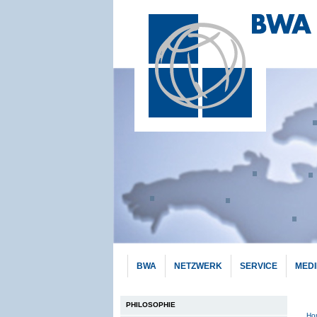
BWA
NETZWERK
SERVICE
MED
Hauptnavigation
PHILOSOPHIE
Pf
Ho