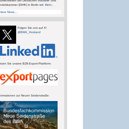
umlichkeiten der Deutschen Industrie- und
ndelskammer (DIHK) in Berlin teil.
Mehr...
itere News...
Folgen Sie uns auf X!
@BWA_Vorstand
tzen Sie unsere B2B-Export-Plattform:
formationen zur Neuen Seidenstraße: