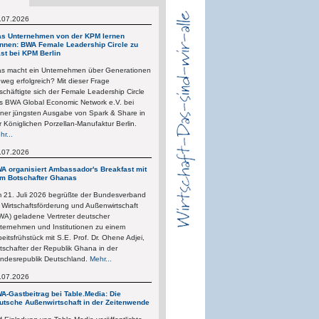
.07.2026
s Unternehmen von der KPM lernen
nnen: BWA Female Leadership Circle zu
st bei KPM Berlin
s macht ein Unternehmen über Generationen
nweg erfolgreich? Mit dieser Frage
schäftigte sich der Female Leadership Circle
s BWA Global Economic Network e.V. bei
iner jüngsten Ausgabe von Spark & Share in
r Königlichen Porzellan-Manufaktur Berlin.
hr...
.07.2026
A organisiert Ambassador's Breakfast mit
m Botschafter Ghanas
 21. Juli 2026 begrüßte der Bundesverband
r Wirtschaftsförderung und Außenwirtschaft
WA) geladene Vertreter deutscher
ternehmen und Institutionen zu einem
beitsfrühstück mit S.E. Prof. Dr. Ohene Adjei,
tschafter der Republik Ghana in der
ndesrepublik Deutschland.
Mehr...
.07.2026
A-Gastbeitrag bei Table.Media: Die
utsche Außenwirtschaft in der Zeitenwende