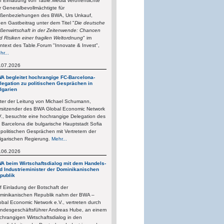
f Einladung von Table.Media veröffentlichte
r Generalbevollmächtigte für
ßenbeziehungen des BWA, Urs Unkauf,
nen Gastbeitrag unter dem Titel "
Die deutsche
ßenwirtschaft in der Zeitenwende: Chancen
d Risiken einer fragilen Weltordnung
" im
ntext des Table.Forum "Innovate & Invest",
hr...
.07.2026
A begleitet hochrangige FC-Barcelona-
legation zu politischen Gesprächen in
lgarien
ter der Leitung von Michael Schumann,
rsitzender des BWA Global Economic Network
V., besuchte eine hochrangige Delegation des
 Barcelona die bulgarische Hauptstadt Sofia
 politischen Gesprächen mit Vertretern der
lgarischen Regierung.
Mehr...
.06.2026
A beim Wirtschaftsdialog mit dem Handels-
d Industrieminister der Dominikanischen
publik
f Einladung der Botschaft der
minikanischen Republik nahm der BWA –
obal Economic Network e.V., vertreten durch
ndesgeschäftsführer Andreas Hube, an einem
chrangigen Wirtschaftsdialog in den