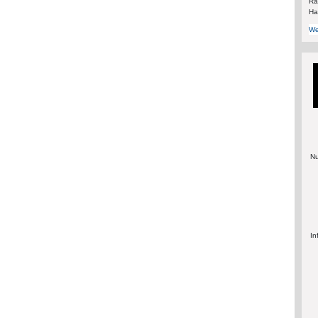
Rä
Ha
We
Nu
In