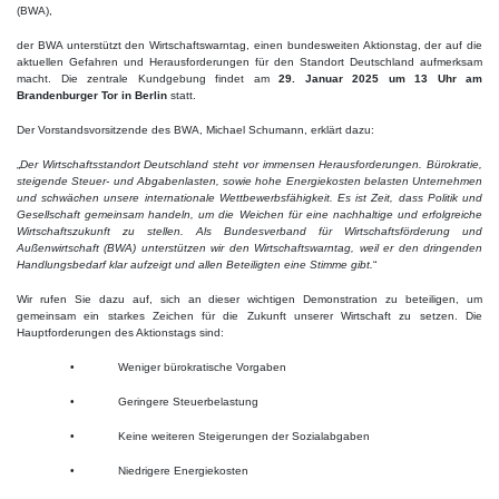
(BWA),
der BWA unterstützt den Wirtschaftswarntag, einen bundesweiten Aktionstag, der auf die
aktuellen Gefahren und Herausforderungen für den Standort Deutschland aufmerksam
macht. Die zentrale Kundgebung findet am
29. Januar 2025 um 13 Uhr am
Brandenburger Tor in Berlin
statt.
Der Vorstandsvorsitzende des BWA, Michael Schumann, erklärt dazu:
„
Der Wirtschaftsstandort Deutschland steht vor immensen Herausforderungen. Bürokratie,
steigende Steuer- und Abgabenlasten, sowie hohe Energiekosten belasten Unternehmen
und schwächen unsere internationale Wettbewerbsfähigkeit. Es ist Zeit, dass Politik und
Gesellschaft gemeinsam handeln, um die Weichen für eine nachhaltige und erfolgreiche
Wirtschaftszukunft zu stellen. Als Bundesverband für Wirtschaftsförderung und
Außenwirtschaft (BWA) unterstützen wir den Wirtschaftswarntag, weil er den dringenden
Handlungsbedarf klar aufzeigt und allen Beteiligten eine Stimme gibt.
“
Wir rufen Sie dazu auf, sich an dieser wichtigen Demonstration zu beteiligen, um
gemeinsam ein starkes Zeichen für die Zukunft unserer Wirtschaft zu setzen. Die
Hauptforderungen des Aktionstags sind:
• Weniger bürokratische Vorgaben
• Geringere Steuerbelastung
• Keine weiteren Steigerungen der Sozialabgaben
• Niedrigere Energiekosten