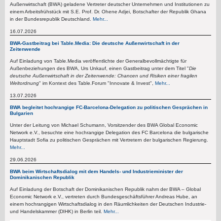
Außenwirtschaft (BWA) geladene Vertreter deutscher Unternehmen und Institutionen zu
einem Arbeitsfrühstück mit S.E. Prof. Dr. Ohene Adjei, Botschafter der Republik Ghana
in der Bundesrepublik Deutschland.
Mehr...
16.07.2026
BWA-Gastbeitrag bei Table.Media: Die deutsche Außenwirtschaft in der
Zeitenwende
Auf Einladung von Table.Media veröffentlichte der Generalbevollmächtigte für
Außenbeziehungen des BWA, Urs Unkauf, einen Gastbeitrag unter dem Titel "
Die
deutsche Außenwirtschaft in der Zeitenwende: Chancen und Risiken einer fragilen
Weltordnung
" im Kontext des Table.Forum "Innovate & Invest",
Mehr...
13.07.2026
BWA begleitet hochrangige FC-Barcelona-Delegation zu politischen Gesprächen in
Bulgarien
Unter der Leitung von Michael Schumann, Vorsitzender des BWA Global Economic
Network e.V., besuchte eine hochrangige Delegation des FC Barcelona die bulgarische
Hauptstadt Sofia zu politischen Gesprächen mit Vertretern der bulgarischen Regierung.
Mehr...
29.06.2026
BWA beim Wirtschaftsdialog mit dem Handels- und Industrieminister der
Dominikanischen Republik
Auf Einladung der Botschaft der Dominikanischen Republik nahm der BWA – Global
Economic Network e.V., vertreten durch Bundesgeschäftsführer Andreas Hube, an
einem hochrangigen Wirtschaftsdialog in den Räumlichkeiten der Deutschen Industrie-
und Handelskammer (DIHK) in Berlin teil.
Mehr...