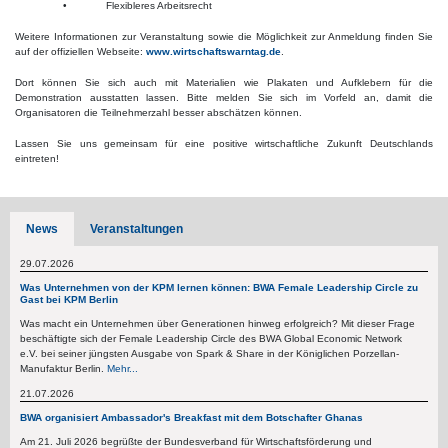
• Flexibleres Arbeitsrecht
Weitere Informationen zur Veranstaltung sowie die Möglichkeit zur Anmeldung finden Sie
auf der offiziellen Webseite:
www.wirtschaftswarntag.de
.
Dort können Sie sich auch mit Materialien wie Plakaten und Aufklebern für die
Demonstration ausstatten lassen. Bitte melden Sie sich im Vorfeld an, damit die
Organisatoren die Teilnehmerzahl besser abschätzen können.
Lassen Sie uns gemeinsam für eine positive wirtschaftliche Zukunft Deutschlands
eintreten!
News
Veranstaltungen
29.07.2026
Was Unternehmen von der KPM lernen können: BWA Female Leadership Circle zu
Gast bei KPM Berlin
Was macht ein Unternehmen über Generationen hinweg erfolgreich? Mit dieser Frage
beschäftigte sich der Female Leadership Circle des BWA Global Economic Network
e.V. bei seiner jüngsten Ausgabe von Spark & Share in der Königlichen Porzellan-
Manufaktur Berlin.
Mehr...
21.07.2026
BWA organisiert Ambassador's Breakfast mit dem Botschafter Ghanas
Am 21. Juli 2026 begrüßte der Bundesverband für Wirtschaftsförderung und