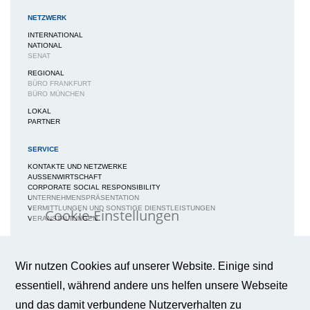
NETZWERK
INTERNATIONAL
NATIONAL
SENAT
REGIONAL
BÜRO FRANKFURT
BÜRO MÜNCHEN
LOKAL
PARTNER
SERVICE
KONTAKTE UND NETZWERKE
AUSSENWIRTSCHAFT
CORPORATE SOCIAL RESPONSIBILITY
UNTERNEHMENSPRÄSENTATION
VERMITTLUNGEN UND SONSTIGE DIENSTLEISTUNGEN
Cookie-Einstellungen
VERANSTALTUNGEN
Wir verwenden Cookies auf dieser
MEDIEN
Webseite, um Ihnen ein bestmögliches
Nutzungserlebnis zu gewährleisten.
NEWS / BERICHTE / ARTIKEL
Wir nutzen Cookies auf unserer Website. Einige sind
Weitere Informationen
BWA-JOURNAL
essentiell, während andere uns helfen unsere Webseite
BROSCHÜREN
IMAGEBROSCHÜRE
und das damit verbundene Nutzerverhalten zu
FAQS