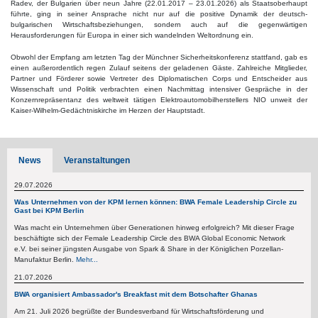
Radev, der Bulgarien über neun Jahre (22.01.2017 – 23.01.2026) als Staatsoberhaupt
führte, ging in seiner Ansprache nicht nur auf die positive Dynamik der deutsch-
bulgarischen Wirtschaftsbeziehungen, sondern auch auf die gegenwärtigen
Herausforderungen für Europa in einer sich wandelnden Weltordnung ein.
Obwohl der Empfang am letzten Tag der Münchner Sicherheitskonferenz stattfand, gab es
einen außerordentlich regen Zulauf seitens der geladenen Gäste.
Zahlreiche Mitglieder,
Partner und Förderer sowie Vertreter des Diplomatischen Corps und Entscheider aus
Wissenschaft und Politik verbrachten einen Nachmittag intensiver Gespräche in der
Konzernrepräsentanz des weltweit tätigen Elektroautomobilherstellers NIO unweit der
Kaiser-Wilhelm-Gedächtniskirche im Herzen der Hauptstadt.
News
Veranstaltungen
29.07.2026
Was Unternehmen von der KPM lernen können: BWA Female Leadership Circle zu
Gast bei KPM Berlin
Was macht ein Unternehmen über Generationen hinweg erfolgreich? Mit dieser Frage
beschäftigte sich der Female Leadership Circle des BWA Global Economic Network
e.V. bei seiner jüngsten Ausgabe von Spark & Share in der Königlichen Porzellan-
Manufaktur Berlin.
Mehr...
21.07.2026
BWA organisiert Ambassador's Breakfast mit dem Botschafter Ghanas
Am 21. Juli 2026 begrüßte der Bundesverband für Wirtschaftsförderung und