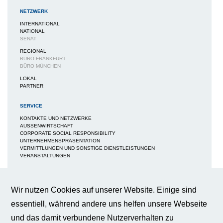
NETZWERK
INTERNATIONAL
NATIONAL
SENAT
REGIONAL
BÜRO FRANKFURT
BÜRO MÜNCHEN
LOKAL
PARTNER
SERVICE
KONTAKTE UND NETZWERKE
AUSSENWIRTSCHAFT
CORPORATE SOCIAL RESPONSIBILITY
UNTERNEHMENSPRÄSENTATION
VERMITTLUNGEN UND SONSTIGE DIENSTLEISTUNGEN
VERANSTALTUNGEN
MEDIEN
NEWS / BERICHTE / ARTIKEL
Wir nutzen Cookies auf unserer Website. Einige sind
BWA-JOURNAL
essentiell, während andere uns helfen unsere Webseite
BROSCHÜREN
IMAGEBROSCHÜRE
und das damit verbundene Nutzerverhalten zu
FAQS