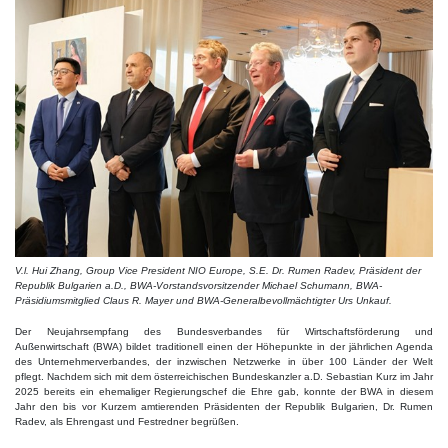
V.l. Hui Zhang, Group Vice President NIO Europe, S.E. Dr. Rumen Radev, Präsident der
Republik Bulgarien a.D., BWA-Vorstandsvorsitzender Michael Schumann, BWA-
Präsidiumsmitglied Claus R. Mayer und BWA-Generalbevollmächtigter Urs Unkauf.
Der Neujahrsempfang des Bundesverbandes für Wirtschaftsförderung und
Außenwirtschaft (BWA) bildet traditionell einen der Höhepunkte in der jährlichen Agenda
des Unternehmerverbandes, der inzwischen Netzwerke in über 100 Länder der Welt
pflegt. Nachdem sich mit dem österreichischen Bundeskanzler a.D. Sebastian Kurz im Jahr
2025 bereits ein ehemaliger Regierungschef die Ehre gab, konnte der BWA in diesem
Jahr den bis vor Kurzem amtierenden Präsidenten der Republik Bulgarien, Dr. Rumen
Radev, als Ehrengast und Festredner begrüßen.