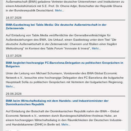
Außenwirtschaft (BWA) geladene Vertreter deutscher Unternehmen und Institutionen zu
einem Arbeitsfrühstück mit S.E. Prof. Dr. Ohene Adjei, Botschafter der Republik Ghana
in der Bundesrepublik Deutschland.
Mehr...
16.07.2026
BWA-Gastbeitrag bei Table.Media: Die deutsche Außenwirtschaft in der
Zeitenwende
Auf Einladung von Table.Media veröffentlichte der Generalbevollmächtigte für
Außenbeziehungen des BWA, Urs Unkauf, einen Gastbeitrag unter dem Titel "
Die
deutsche Außenwirtschaft in der Zeitenwende: Chancen und Risiken einer fragilen
Weltordnung
" im Kontext des Table.Forum "Innovate & Invest",
Mehr...
13.07.2026
BWA begleitet hochrangige FC-Barcelona-Delegation zu politischen Gesprächen in
Bulgarien
Unter der Leitung von Michael Schumann, Vorsitzender des BWA Global Economic
Network e.V., besuchte eine hochrangige Delegation des FC Barcelona die bulgarische
Hauptstadt Sofia zu politischen Gesprächen mit Vertretern der bulgarischen Regierung.
Mehr...
29.06.2026
BWA beim Wirtschaftsdialog mit dem Handels- und Industrieminister der
Dominikanischen Republik
Auf Einladung der Botschaft der Dominikanischen Republik nahm der BWA – Global
Economic Network e.V., vertreten durch Bundesgeschäftsführer Andreas Hube, an
einem hochrangigen Wirtschaftsdialog in den Räumlichkeiten der Deutschen Industrie-
und Handelskammer (DIHK) in Berlin teil.
Mehr...