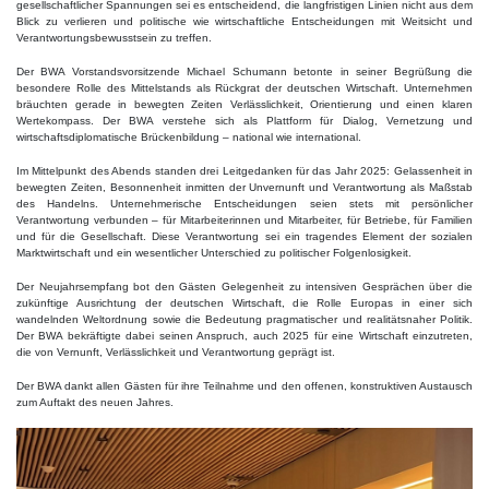
gesellschaftlicher Spannungen sei es entscheidend, die langfristigen Linien nicht aus dem
Blick zu verlieren und politische wie wirtschaftliche Entscheidungen mit Weitsicht und
Verantwortungsbewusstsein zu treffen.
Der BWA Vorstandsvorsitzende Michael Schumann betonte in seiner Begrüßung die
besondere Rolle des Mittelstands als Rückgrat der deutschen Wirtschaft. Unternehmen
bräuchten gerade in bewegten Zeiten Verlässlichkeit, Orientierung und einen klaren
Wertekompass. Der BWA verstehe sich als Plattform für Dialog, Vernetzung und
wirtschaftsdiplomatische Brückenbildung – national wie international.
Im Mittelpunkt des Abends standen drei Leitgedanken für das Jahr 2025: Gelassenheit in
bewegten Zeiten, Besonnenheit inmitten der Unvernunft und Verantwortung als Maßstab
des Handelns. Unternehmerische Entscheidungen seien stets mit persönlicher
Verantwortung verbunden – für Mitarbeiterinnen und Mitarbeiter, für Betriebe, für Familien
und für die Gesellschaft. Diese Verantwortung sei ein tragendes Element der sozialen
Marktwirtschaft und ein wesentlicher Unterschied zu politischer Folgenlosigkeit.
Der Neujahrsempfang bot den Gästen Gelegenheit zu intensiven Gesprächen über die
zukünftige Ausrichtung der deutschen Wirtschaft, die Rolle Europas in einer sich
wandelnden Weltordnung sowie die Bedeutung pragmatischer und realitätsnaher Politik.
Der BWA bekräftigte dabei seinen Anspruch, auch 2025 für eine Wirtschaft einzutreten,
die von Vernunft, Verlässlichkeit und Verantwortung geprägt ist.
Der BWA dankt allen Gästen für ihre Teilnahme und den offenen, konstruktiven Austausch
zum Auftakt des neuen Jahres.