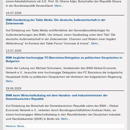
einem Arbeitsfrühstück mit S.E. Prof. Dr. Ohene Adjei, Botschafter der Republik Ghana
in der Bundesrepublik Deutschland.
Mehr...
16.07.2026
BWA-Gastbeitrag bei Table.Media: Die deutsche Außenwirtschaft in der
Zeitenwende
Auf Einladung von Table.Media veröffentlichte der Generalbevollmächtigte für
Außenbeziehungen des BWA, Urs Unkauf, einen Gastbeitrag unter dem Titel "
Die
deutsche Außenwirtschaft in der Zeitenwende: Chancen und Risiken einer fragilen
Weltordnung
" im Kontext des Table.Forum "Innovate & Invest",
Mehr...
13.07.2026
BWA begleitet hochrangige FC-Barcelona-Delegation zu politischen Gesprächen in
Bulgarien
Unter der Leitung von Michael Schumann, Vorsitzender des BWA Global Economic
Network e.V., besuchte eine hochrangige Delegation des FC Barcelona die bulgarische
Hauptstadt Sofia zu politischen Gesprächen mit Vertretern der bulgarischen Regierung.
Mehr...
29.06.2026
BWA beim Wirtschaftsdialog mit dem Handels- und Industrieminister der
Dominikanischen Republik
Auf Einladung der Botschaft der Dominikanischen Republik nahm der BWA – Global
Economic Network e.V., vertreten durch Bundesgeschäftsführer Andreas Hube, an
einem hochrangigen Wirtschaftsdialog in den Räumlichkeiten der Deutschen Industrie-
und Handelskammer (DIHK) in Berlin teil.
Mehr...
Weitere News...