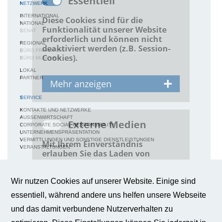
Essentiell
NETZWERK
INTERNATIONAL
Diese Cookies sind für die
NATIONAL
Funktionalität unserer Website
SENAT
erforderlich und können nicht
REGIONAL
deaktiviert werden (z.B. Session-
BÜRO FRANKFURT
Cookies).
BÜRO MÜNCHEN
LOKAL
PARTNER
Mehr anzeigen
SERVICE
Consent
Mehr
Tool
anzeigen
KONTAKTE UND NETZWERKE
AUSSENWIRTSCHAFT
Externe Medien
CORPORATE SOCIAL RESPONSIBILITY
Firma
Bundesverband für
UNTERNEHMENSPRÄSENTATION
Wirtschaftsförderung
VERMITTLUNGEN UND SONSTIGE DIENSTLEISTUNGEN
Mit Ihrem Einverständnis
und Außenwirtschaft
VERANSTALTUNGEN
erlauben Sie das Laden von
Global Economic
Network e.V.
externen Medien.
MEDIEN
NEWS / BERICHTE / ARTIKEL
Wir nutzen Cookies auf unserer Website. Einige sind
Anbieter
Bundesverband für
Mehr anzeigen
BWA-JOURNAL
Wirtschaftsförderung
essentiell, während andere uns helfen unsere Webseite
BROSCHÜREN
und Außenwirtschaft
IMAGEBROSCHÜRE
Global Economic
Youtube
Mehr anzeigen
und das damit verbundene Nutzerverhalten zu
FAQS
Network e.V.
BROSCHÜRE FACHKRÄFTESICHERUNG