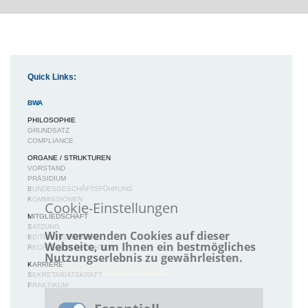
Quick Links:
BWA
PHILOSOPHIE
GRUNDSATZ
COMPLIANCE
ORGANE / STRUKTUREN
VORSTAND
PRÄSIDIUM
BUNDESGESCHÄFTSFÜHRUNG
KOMMISSIONEN
Cookie-Einstellungen
MITGLIEDSCHAFT
SATZUNG
Wir verwenden Cookies auf dieser
BEITRAGSORDNUNG
Webseite, um Ihnen ein bestmögliches
RECHTE UND PFLICHTEN
Nutzungserlebnis zu gewährleisten.
KARRIERE
Weitere Informationen
SEKRETARIATSKRAFT
PRAKTIKUM