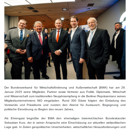
Der Bundesverband für Wirtschaftsförderung und Außenwirtschaft (BWA) hat am 29.
Januar 2025 seine Mitglieder, Partner sowie Vertreter aus Politik, Diplomatie, Wirtschaft
und Wissenschaft zum traditionellen Neujahrsempfang in die Berliner Repräsentanz seines
Mitgliedsunternehmens NIO eingeladen. Rund 300 Gäste folgten der Einladung des
Vorstands und Präsidiums und nutzten den Abend für Austausch, Begegnung und
politische Einordnung zu Beginn des neuen Jahres.
Als Ehrengast begrüßte der BWA den ehemaligen österreichischen Bundeskanzler
Sebastian Kurz, der in seiner Ansprache eine Einschätzung zur aktuellen weltpolitischen
Lage gab. In Zeiten geopolitischer Unsicherheiten, wirtschaftlicher Herausforderungen und