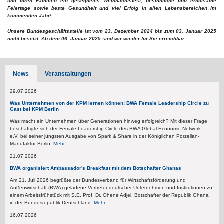
und Ihren Familien ein gesegnetes Weihnachtsfest, besinnliche und erholsame
Feiertage sowie beste Gesundheit und viel Erfolg in allen Lebensbereichen im
kommenden Jahr!
Unsere Bundesgeschäftsstelle ist vom 23. Dezember 2024 bis zum 03. Januar 2025
nicht besetzt. Ab dem 06. Januar 2025 sind wir wieder für Sie erreichbar.
News
Veranstaltungen
29.07.2026
Was Unternehmen von der KPM lernen können: BWA Female Leadership Circle zu
Gast bei KPM Berlin
Was macht ein Unternehmen über Generationen hinweg erfolgreich? Mit dieser Frage
beschäftigte sich der Female Leadership Circle des BWA Global Economic Network
e.V. bei seiner jüngsten Ausgabe von Spark & Share in der Königlichen Porzellan-
Manufaktur Berlin.
Mehr...
21.07.2026
BWA organisiert Ambassador's Breakfast mit dem Botschafter Ghanas
Am 21. Juli 2026 begrüßte der Bundesverband für Wirtschaftsförderung und
Außenwirtschaft (BWA) geladene Vertreter deutscher Unternehmen und Institutionen zu
einem Arbeitsfrühstück mit S.E. Prof. Dr. Ohene Adjei, Botschafter der Republik Ghana
in der Bundesrepublik Deutschland.
Mehr...
16.07.2026