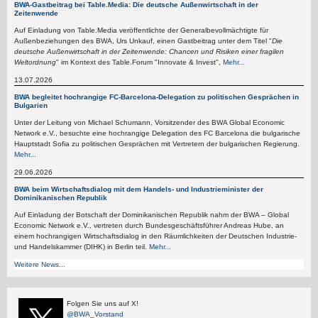
BWA-Gastbeitrag bei Table.Media: Die deutsche Außenwirtschaft in der
Zeitenwende
Auf Einladung von Table.Media veröffentlichte der Generalbevollmächtigte für
Außenbeziehungen des BWA, Urs Unkauf, einen Gastbeitrag unter dem Titel "
Die
deutsche Außenwirtschaft in der Zeitenwende: Chancen und Risiken einer fragilen
Weltordnung
" im Kontext des Table.Forum "Innovate & Invest",
Mehr...
13.07.2026
BWA begleitet hochrangige FC-Barcelona-Delegation zu politischen Gesprächen in
Bulgarien
Unter der Leitung von Michael Schumann, Vorsitzender des BWA Global Economic
Network e.V., besuchte eine hochrangige Delegation des FC Barcelona die bulgarische
Hauptstadt Sofia zu politischen Gesprächen mit Vertretern der bulgarischen Regierung.
Mehr...
29.06.2026
BWA beim Wirtschaftsdialog mit dem Handels- und Industrieminister der
Dominikanischen Republik
Auf Einladung der Botschaft der Dominikanischen Republik nahm der BWA – Global
Economic Network e.V., vertreten durch Bundesgeschäftsführer Andreas Hube, an
einem hochrangigen Wirtschaftsdialog in den Räumlichkeiten der Deutschen Industrie-
und Handelskammer (DIHK) in Berlin teil.
Mehr...
Weitere News...
Folgen Sie uns auf X!
@BWA_Vorstand