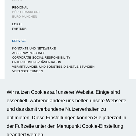
REGIONAL
BÜRO FRANKFURT
BÜRO MÜNCHEN
LOKAL
PARTNER
SERVICE
KONTAKTE UND NETZWERKE
AUSSENWIRTSCHAFT
CORPORATE SOCIAL RESPONSIBILITY
UNTERNEHMENSPRÄSENTATION
VERMITTLUNGEN UND SONSTIGE DIENSTLEISTUNGEN
VERANSTALTUNGEN
MEDIEN
NEWS / BERICHTE / ARTIKEL
Wir nutzen Cookies auf unserer Website. Einige sind
BWA-JOURNAL
essentiell, während andere uns helfen unsere Webseite
BROSCHÜREN
IMAGEBROSCHÜRE
und das damit verbundene Nutzerverhalten zu
FAQS
BROSCHÜRE FACHKRÄFTESICHERUNG
optimieren. Diese Einstellungen können Sie jederzeit in
BROSCHÜRE INNOVATION - KÜNSTLICHE INTELLIGENZ
BROSCHÜRE INNOVATION - WERTTREIBER DER WIRTSCHAFT
der Fußzeile unter den Menupunkt Cookie-Einstellung
PUBLIKATIONEN
geändert werden.
PRESSE