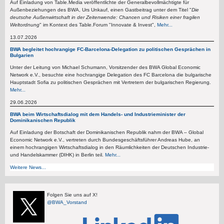
Auf Einladung von Table.Media veröffentlichte der Generalbevollmächtigte für
Außenbeziehungen des BWA, Urs Unkauf, einen Gastbeitrag unter dem Titel "
Die
deutsche Außenwirtschaft in der Zeitenwende: Chancen und Risiken einer fragilen
Weltordnung
" im Kontext des Table.Forum "Innovate & Invest",
Mehr...
13.07.2026
BWA begleitet hochrangige FC-Barcelona-Delegation zu politischen Gesprächen in
Bulgarien
Unter der Leitung von Michael Schumann, Vorsitzender des BWA Global Economic
Network e.V., besuchte eine hochrangige Delegation des FC Barcelona die bulgarische
Hauptstadt Sofia zu politischen Gesprächen mit Vertretern der bulgarischen Regierung.
Mehr...
29.06.2026
BWA beim Wirtschaftsdialog mit dem Handels- und Industrieminister der
Dominikanischen Republik
Auf Einladung der Botschaft der Dominikanischen Republik nahm der BWA – Global
Economic Network e.V., vertreten durch Bundesgeschäftsführer Andreas Hube, an
einem hochrangigen Wirtschaftsdialog in den Räumlichkeiten der Deutschen Industrie-
und Handelskammer (DIHK) in Berlin teil.
Mehr...
Weitere News...
Folgen Sie uns auf X!
@BWA_Vorstand