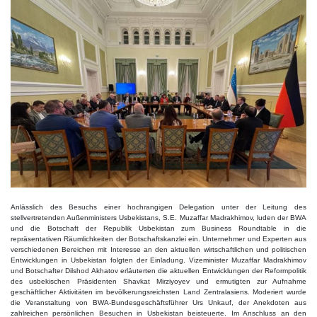
Anlässlich des Besuchs einer hochrangigen Delegation unter der Leitung des
stellvertretenden Außenministers Usbekistans, S.E. Muzaffar Madrakhimov, luden der BWA
und die Botschaft der Republik Usbekistan zum Business Roundtable in die
repräsentativen Räumlichkeiten der Botschaftskanzlei ein. Unternehmer und Experten aus
verschiedenen Bereichen mit Interesse an den aktuellen wirtschaftlichen und politischen
Entwicklungen in Usbekistan folgten der Einladung. Vizeminister Muzaffar Madrakhimov
und Botschafter Dilshod Akhatov erläuterten die aktuellen Entwicklungen der Reformpolitik
des usbekischen Präsidenten Shavkat Mirziyoyev und ermutigten zur Aufnahme
geschäftlicher Aktivitäten im bevölkerungsreichsten Land Zentralasiens. Moderiert wurde
die Veranstaltung von BWA-Bundesgeschäftsführer Urs Unkauf, der Anekdoten aus
zahlreichen persönlichen Besuchen in Usbekistan beisteuerte. Im Anschluss an den