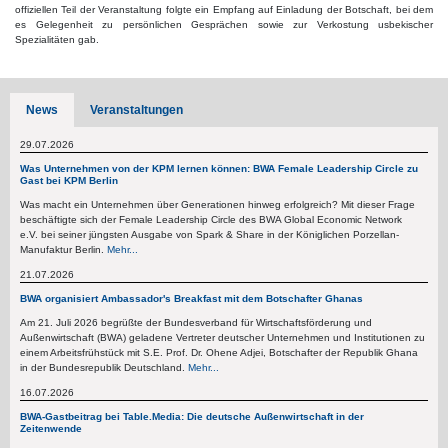
offiziellen Teil der Veranstaltung folgte ein Empfang auf Einladung der Botschaft, bei dem
es Gelegenheit zu persönlichen Gesprächen sowie zur Verkostung usbekischer
Spezialitäten gab.
News
Veranstaltungen
29.07.2026
Was Unternehmen von der KPM lernen können: BWA Female Leadership Circle zu
Gast bei KPM Berlin
Was macht ein Unternehmen über Generationen hinweg erfolgreich? Mit dieser Frage
beschäftigte sich der Female Leadership Circle des BWA Global Economic Network
e.V. bei seiner jüngsten Ausgabe von Spark & Share in der Königlichen Porzellan-
Manufaktur Berlin.
Mehr...
21.07.2026
BWA organisiert Ambassador's Breakfast mit dem Botschafter Ghanas
Am 21. Juli 2026 begrüßte der Bundesverband für Wirtschaftsförderung und
Außenwirtschaft (BWA) geladene Vertreter deutscher Unternehmen und Institutionen zu
einem Arbeitsfrühstück mit S.E. Prof. Dr. Ohene Adjei, Botschafter der Republik Ghana
in der Bundesrepublik Deutschland.
Mehr...
16.07.2026
BWA-Gastbeitrag bei Table.Media: Die deutsche Außenwirtschaft in der
Zeitenwende