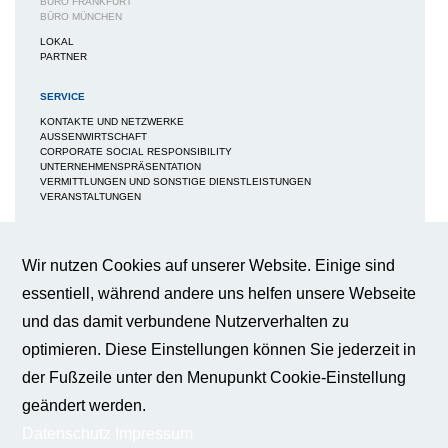
BÜRO FRANKFURT
BÜRO MÜNCHEN
LOKAL
PARTNER
SERVICE
KONTAKTE UND NETZWERKE
AUSSENWIRTSCHAFT
CORPORATE SOCIAL RESPONSIBILITY
UNTERNEHMENSPRÄSENTATION
VERMITTLUNGEN UND SONSTIGE DIENSTLEISTUNGEN
VERANSTALTUNGEN
MEDIEN
NEWS / BERICHTE / ARTIKEL
Wir nutzen Cookies auf unserer Website. Einige sind
BWA-JOURNAL
essentiell, während andere uns helfen unsere Webseite
BROSCHÜREN
IMAGEBROSCHÜRE
und das damit verbundene Nutzerverhalten zu
FAQS
BROSCHÜRE FACHKRÄFTESICHERUNG
optimieren. Diese Einstellungen können Sie jederzeit in
BROSCHÜRE INNOVATION - KÜNSTLICHE INTELLIGENZ
BROSCHÜRE INNOVATION - WERTTREIBER DER WIRTSCHAFT
der Fußzeile unter den Menupunkt Cookie-Einstellung
PUBLIKATIONEN
geändert werden.
PRESSE
Datenschutz
Impressum
KONTAKT