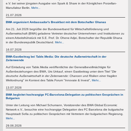
e.V. bei seiner jüngsten Ausgabe von Spark & Share in der Königlichen Porzellan-
Manufaktur Berlin.
Mehr...
21.07.2026
BWA organisiert Ambassador's Breakfast mit dem Botschafter Ghanas
Am 21. Juli 2026 begrüßte der Bundesverband für Wirtschaftsförderung und
Außenwirtschaft (BWA) geladene Vertreter deutscher Unternehmen und Institutionen zu
einem Arbeitsfrühstück mit S.E. Prof. Dr. Ohene Adjei, Botschafter der Republik Ghana
in der Bundesrepublik Deutschland.
Mehr...
16.07.2026
BWA-Gastbeitrag bei Table.Media: Die deutsche Außenwirtschaft in der
Zeitenwende
Auf Einladung von Table.Media veröffentlichte der Generalbevollmächtigte für
Außenbeziehungen des BWA, Urs Unkauf, einen Gastbeitrag unter dem Titel "
Die
deutsche Außenwirtschaft in der Zeitenwende: Chancen und Risiken einer fragilen
Weltordnung
" im Kontext des Table.Forum "Innovate & Invest",
Mehr...
13.07.2026
BWA begleitet hochrangige FC-Barcelona-Delegation zu politischen Gesprächen in
Bulgarien
Unter der Leitung von Michael Schumann, Vorsitzender des BWA Global Economic
Network e.V., besuchte eine hochrangige Delegation des FC Barcelona die bulgarische
Hauptstadt Sofia zu politischen Gesprächen mit Vertretern der bulgarischen Regierung.
Mehr...
29.06.2026