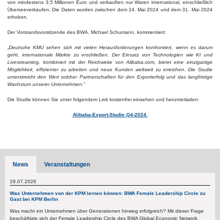
von mindestens 3,5 Millionen Euro und verkauften nur Waren international, einschließlich
Überseeverkäufen. Die Daten wurden zwischen dem 24. Mai 2024 und dem 31. Mai 2024
erhoben.
Der Vorstandsvorsitzende des BWA, Michael Schumann, kommentiert:
„
Deutsche KMU sehen sich mit vielen Herausforderungen konfrontiert, wenn es darum
geht, internationale Märkte zu erschließen. Der Einsatz von Technologien wie KI und
Livestreaming, kombiniert mit der Reichweite von Alibaba.com, bietet eine einzigartige
Möglichkeit, effizienter zu arbeiten und neue Kunden weltweit zu erreichen. Die Studie
unterstreicht den Wert solcher Partnerschaften für den Exporterfolg und das langfristige
Wachstum unserer Unternehmen.
“
Die Studie können Sie unter folgendem Link kostenfrei einsehen und herunterladen:
Alibaba-Export-Studie Q4-2024.
News
Veranstaltungen
29.07.2026
Was Unternehmen von der KPM lernen können: BWA Female Leadership Circle zu
Gast bei KPM Berlin
Was macht ein Unternehmen über Generationen hinweg erfolgreich? Mit dieser Frage
beschäftigte sich der Female Leadership Circle des BWA Global Economic Network