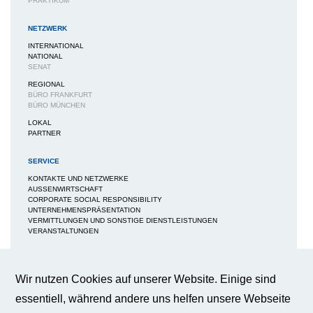
PRAKTIKUM
NETZWERK
INTERNATIONAL
NATIONAL
SENAT
REGIONAL
BÜRO FRANKFURT
BÜRO MÜNCHEN
LOKAL
PARTNER
SERVICE
KONTAKTE UND NETZWERKE
AUSSENWIRTSCHAFT
CORPORATE SOCIAL RESPONSIBILITY
UNTERNEHMENSPRÄSENTATION
VERMITTLUNGEN UND SONSTIGE DIENSTLEISTUNGEN
VERANSTALTUNGEN
MEDIEN
NEWS / BERICHTE / ARTIKEL
Wir nutzen Cookies auf unserer Website. Einige sind
BWA-JOURNAL
essentiell, während andere uns helfen unsere Webseite
BROSCHÜREN
IMAGEBROSCHÜRE