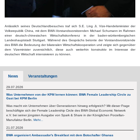
Anlässlich seines Deutschlandbesuches traf sich S.E. Ling Ji, Vize-Handelsminister der
Volksrepublik China, mit dem BWA-Vorstandsvorsitzenden Michael Schumann im Rahmen
einer deutsch-chinesischen Wirtschaftskonferenz in der baden-württembergischen
Landeshauptstadt Stuttgart. Während des Gesprächs betonte der Vorstandsvorsitzende
des BWA die Bedeutung der bilateralen Wirtschaftskooperation und zeigte sich gegenüber
dem Vizeminister zuversichtlich, diese auch weiterhin konstruktiv im Interesse der
deutschen Wirtschaft intensivieren zu können.
News
Veranstaltungen
29.07.2026
Was Unternehmen von der KPM lernen können: BWA Female Leadership Circle zu
Gast bei KPM Berlin
Was macht ein Unternehmen über Generationen hinweg erfolgreich? Mit dieser Frage
beschäftigte sich der Female Leadership Circle des BWA Global Economic Network
e.V. bei seiner jüngsten Ausgabe von Spark & Share in der Königlichen Porzellan-
Manufaktur Berlin.
Mehr...
21.07.2026
BWA organisiert Ambassador's Breakfast mit dem Botschafter Ghanas