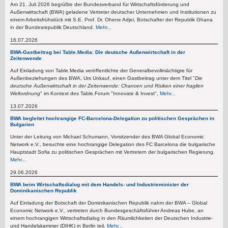
Am 21. Juli 2026 begrüßte der Bundesverband für Wirtschaftsförderung und
Außenwirtschaft (BWA) geladene Vertreter deutscher Unternehmen und Institutionen zu
einem Arbeitsfrühstück mit S.E. Prof. Dr. Ohene Adjei, Botschafter der Republik Ghana
in der Bundesrepublik Deutschland.
Mehr...
16.07.2026
BWA-Gastbeitrag bei Table.Media: Die deutsche Außenwirtschaft in der
Zeitenwende
Auf Einladung von Table.Media veröffentlichte der Generalbevollmächtigte für
Außenbeziehungen des BWA, Urs Unkauf, einen Gastbeitrag unter dem Titel "
Die
deutsche Außenwirtschaft in der Zeitenwende: Chancen und Risiken einer fragilen
Weltordnung
" im Kontext des Table.Forum "Innovate & Invest",
Mehr...
13.07.2026
BWA begleitet hochrangige FC-Barcelona-Delegation zu politischen Gesprächen in
Bulgarien
Unter der Leitung von Michael Schumann, Vorsitzender des BWA Global Economic
Network e.V., besuchte eine hochrangige Delegation des FC Barcelona die bulgarische
Hauptstadt Sofia zu politischen Gesprächen mit Vertretern der bulgarischen Regierung.
Mehr...
29.06.2026
BWA beim Wirtschaftsdialog mit dem Handels- und Industrieminister der
Dominikanischen Republik
Auf Einladung der Botschaft der Dominikanischen Republik nahm der BWA – Global
Economic Network e.V., vertreten durch Bundesgeschäftsführer Andreas Hube, an
einem hochrangigen Wirtschaftsdialog in den Räumlichkeiten der Deutschen Industrie-
und Handelskammer (DIHK) in Berlin teil.
Mehr...