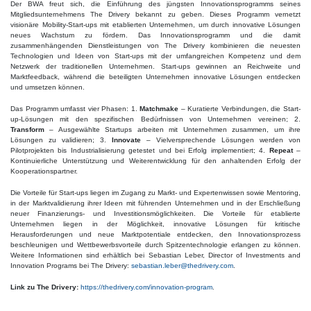
Der BWA freut sich, die Einführung des jüngsten Innovationsprogramms seines
Mitgliedsunternehmens The Drivery bekannt zu geben. Dieses Programm vernetzt
visionäre Mobility-Start-ups mit etablierten Unternehmen, um durch innovative Lösungen
neues Wachstum zu fördern.
Das Innovationsprogramm und die damit
zusammenhängenden Dienstleistungen von The Drivery kombinieren die neuesten
Technologien und Ideen von Start-ups mit der umfangreichen Kompetenz und dem
Netzwerk der traditionellen Unternehmen. Start-ups gewinnen an Reichweite und
Marktfeedback, während die beteiligten Unternehmen innovative Lösungen entdecken
und umsetzen können.
Das Programm umfasst vier Phasen:
1.
Matchmake
– Kuratierte Verbindungen, die Start-
up-Lösungen mit den spezifischen Bedürfnissen von Unternehmen vereinen;
2.
Transform
– Ausgewählte Startups arbeiten mit Unternehmen zusammen, um ihre
Lösungen zu validieren; 3.
Innovate
– Vielversprechende Lösungen werden von
Pilotprojekten bis Industrialisierung getestet und bei Erfolg implementiert;
4.
Repeat
–
Kontinuierliche Unterstützung und Weiterentwicklung für den anhaltenden Erfolg der
Kooperationspartner.
Die Vorteile für Start-ups liegen im Zugang zu Markt- und Expertenwissen sowie Mentoring,
in der Marktvalidierung ihrer Ideen mit führenden Unternehmen und in der Erschließung
neuer Finanzierungs- und Investitionsmöglichkeiten. Die Vorteile für etablierte
Unternehmen liegen in der Möglichkeit, innovative Lösungen für kritische
Herausforderungen und neue Marktpotentiale entdecken, den Innovationsprozess
beschleunigen und Wettbewerbsvorteile durch Spitzentechnologie erlangen zu können.
Weitere Informationen sind erhältlich bei Sebastian Leber, Director of Investments and
Innovation Programs bei The Drivery:
sebastian.leber@thedrivery.com
.
Link zu The Drivery:
https://thedrivery.com/innovation-program
.