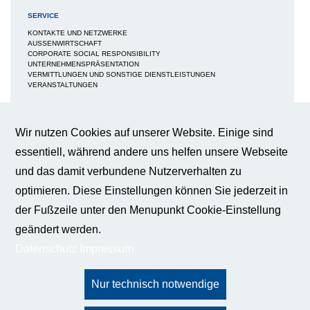
SERVICE
KONTAKTE UND NETZWERKE
AUSSENWIRTSCHAFT
CORPORATE SOCIAL RESPONSIBILITY
UNTERNEHMENSPRÄSENTATION
VERMITTLUNGEN UND SONSTIGE DIENSTLEISTUNGEN
VERANSTALTUNGEN
MEDIEN
NEWS / BERICHTE / ARTIKEL
Wir nutzen Cookies auf unserer Website. Einige sind
BWA-JOURNAL
essentiell, während andere uns helfen unsere Webseite
BROSCHÜREN
IMAGEBROSCHÜRE
und das damit verbundene Nutzerverhalten zu
FAQS
BROSCHÜRE FACHKRÄFTESICHERUNG
optimieren. Diese Einstellungen können Sie jederzeit in
BROSCHÜRE INNOVATION - KÜNSTLICHE INTELLIGENZ
BROSCHÜRE INNOVATION - WERTTREIBER DER WIRTSCHAFT
der Fußzeile unter den Menupunkt Cookie-Einstellung
PUBLIKATIONEN
geändert werden.
PRESSE
Datenschutz
Impressum
KONTAKT
BUNDESGESCHÄFTSSTELLE
DATENSCHUTZ
IMPRESSUM
Cookie-Einstellungen