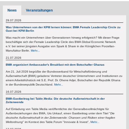
News
Veranstaltungen
29.07.2026
Was Unternehmen von der KPM lernen können: BWA Female Leadership Circle zu
Gast bei KPM Berlin
Was macht ein Unternehmen über Generationen hinweg erfolgreich? Mit dieser Frage
beschäftigte sich der Female Leadership Circle des BWA Global Economic Network
e.V. bei seiner jüngsten Ausgabe von Spark & Share in der Königlichen Porzellan-
Manufaktur Berlin.
Mehr...
21.07.2026
BWA organisiert Ambassador's Breakfast mit dem Botschafter Ghanas
Am 21. Juli 2026 begrüßte der Bundesverband für Wirtschaftsförderung und
Außenwirtschaft (BWA) geladene Vertreter deutscher Unternehmen und Institutionen zu
einem Arbeitsfrühstück mit S.E. Prof. Dr. Ohene Adjei, Botschafter der Republik Ghana
in der Bundesrepublik Deutschland.
Mehr...
16.07.2026
BWA-Gastbeitrag bei Table.Media: Die deutsche Außenwirtschaft in der
Zeitenwende
Auf Einladung von Table.Media veröffentlichte der Generalbevollmächtigte für
Außenbeziehungen des BWA, Urs Unkauf, einen Gastbeitrag unter dem Titel "
Die
deutsche Außenwirtschaft in der Zeitenwende: Chancen und Risiken einer fragilen
Weltordnung
" im Kontext des Table.Forum "Innovate & Invest",
Mehr...