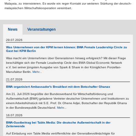
Malaysia, zu intensivieren. Es wurde ein reger Kontakt zur weiteren Stärkung der deutsch-
malaysischen Wirtschaftskooperation vereinbart.
News
Veranstaltungen
29.07.2026
Was Unternehmen von der KPM lernen können: BWA Female Leadership Circle zu
Gast bei KPM Berlin
Was macht ein Unternehmen über Generationen hinweg erfolgreich? Mit dieser Frage
beschäftigte sich der Female Leadership Circle des BWA Global Economic Network
e.V. bei seiner jüngsten Ausgabe von Spark & Share in der Königlichen Porzellan-
Manufaktur Berlin.
Mehr...
21.07.2026
BWA organisiert Ambassador's Breakfast mit dem Botschafter Ghanas
Am 21. Juli 2026 begrüßte der Bundesverband für Wirtschaftsförderung und
Außenwirtschaft (BWA) geladene Vertreter deutscher Unternehmen und Institutionen zu
einem Arbeitsfrühstück mit S.E. Prof. Dr. Ohene Adjei, Botschafter der Republik Ghana
in der Bundesrepublik Deutschland.
Mehr...
16.07.2026
BWA-Gastbeitrag bei Table.Media: Die deutsche Außenwirtschaft in der
Zeitenwende
Auf Einladung von Table.Media veröffentlichte der Generalbevollmächtigte für