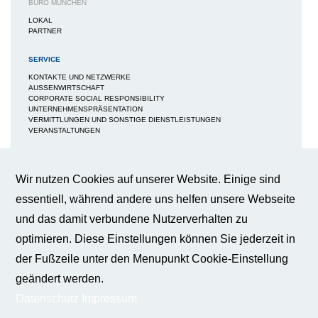
BÜRO MÜNCHEN
LOKAL
PARTNER
SERVICE
KONTAKTE UND NETZWERKE
AUSSENWIRTSCHAFT
CORPORATE SOCIAL RESPONSIBILITY
UNTERNEHMENSPRÄSENTATION
VERMITTLUNGEN UND SONSTIGE DIENSTLEISTUNGEN
VERANSTALTUNGEN
MEDIEN
NEWS / BERICHTE / ARTIKEL
Wir nutzen Cookies auf unserer Website. Einige sind
BWA-JOURNAL
essentiell, während andere uns helfen unsere Webseite
BROSCHÜREN
IMAGEBROSCHÜRE
und das damit verbundene Nutzerverhalten zu
FAQS
BROSCHÜRE FACHKRÄFTESICHERUNG
optimieren. Diese Einstellungen können Sie jederzeit in
BROSCHÜRE INNOVATION - KÜNSTLICHE INTELLIGENZ
BROSCHÜRE INNOVATION - WERTTREIBER DER WIRTSCHAFT
der Fußzeile unter den Menupunkt Cookie-Einstellung
PUBLIKATIONEN
geändert werden.
PRESSE
Datenschutz
Impressum
KONTAKT