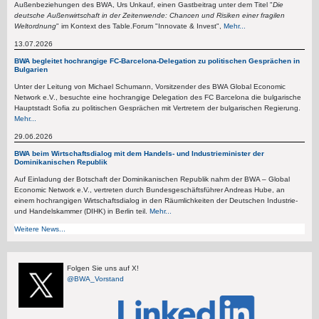
Außenbeziehungen des BWA, Urs Unkauf, einen Gastbeitrag unter dem Titel "
Die
deutsche Außenwirtschaft in der Zeitenwende: Chancen und Risiken einer fragilen
Weltordnung
" im Kontext des Table.Forum "Innovate & Invest",
Mehr...
13.07.2026
BWA begleitet hochrangige FC-Barcelona-Delegation zu politischen Gesprächen in
Bulgarien
Unter der Leitung von Michael Schumann, Vorsitzender des BWA Global Economic
Network e.V., besuchte eine hochrangige Delegation des FC Barcelona die bulgarische
Hauptstadt Sofia zu politischen Gesprächen mit Vertretern der bulgarischen Regierung.
Mehr...
29.06.2026
BWA beim Wirtschaftsdialog mit dem Handels- und Industrieminister der
Dominikanischen Republik
Auf Einladung der Botschaft der Dominikanischen Republik nahm der BWA – Global
Economic Network e.V., vertreten durch Bundesgeschäftsführer Andreas Hube, an
einem hochrangigen Wirtschaftsdialog in den Räumlichkeiten der Deutschen Industrie-
und Handelskammer (DIHK) in Berlin teil.
Mehr...
Weitere News...
Folgen Sie uns auf X!
@BWA_Vorstand