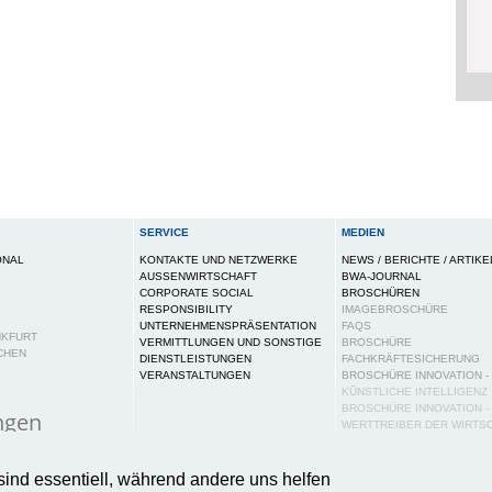
SERVICE
MEDIEN
ONAL
KONTAKTE UND NETZWERKE
NEWS / BERICHTE / ARTIKE
AUSSENWIRTSCHAFT
BWA-JOURNAL
CORPORATE SOCIAL
BROSCHÜREN
RESPONSIBILITY
IMAGEBROSCHÜRE
UNTERNEHMENSPRÄSENTATION
FAQS
NKFURT
VERMITTLUNGEN UND SONSTIGE
BROSCHÜRE
CHEN
DIENSTLEISTUNGEN
FACHKRÄFTESICHERUNG
VERANSTALTUNGEN
BROSCHÜRE INNOVATION -
KÜNSTLICHE INTELLIGENZ
BROSCHÜRE INNOVATION -
ngen
WERTTREIBER DER WIRTS
PUBLIKATIONEN
ies auf dieser Webseite, um Ihnen ein bestmögliches N
PRESSE
sind essentiell, während andere uns helfen
tere Informationen