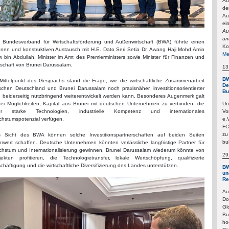
Au
de
Au
ei
Au
un
 Bundesverband für Wirtschaftsförderung und Außenwirtschaft (BWA) führte einen
Ko
enen und konstruktiven Austausch mit H.E. Dato Seri Setia Dr. Awang Haji Mohd Amin
Me
w bin Abdullah, Minister im Amt des Premierministers sowie Minister für Finanzen und
tschaft von Brunei Darussalam.
13
BW
Mittelpunkt des Gesprächs stand die Frage, wie die wirtschaftliche Zusammenarbeit
De
schen Deutschland und Brunei Darussalam noch praxisnäher, investitionsorientierter
Bu
 beiderseitig nutzbringend weiterentwickelt werden kann. Besonderes Augenmerk galt
ei Möglichkeiten, Kapital aus Brunei mit deutschen Unternehmen zu verbinden, die
Un
er starke Technologien, industrielle Kompetenz und internationales
Vo
hstumspotenzial verfügen.
e.
FC
zu
 Sicht des BWA können solche Investitionspartnerschaften auf beiden Seiten
bu
rwert schaffen. Deutsche Unternehmen könnten verlässliche langfristige Partner für
hstum und Internationalisierung gewinnen. Brunei Darussalam wiederum könnte von
29
jekten profitieren, die Technologietransfer, lokale Wertschöpfung, qualifizierte
chäftigung und die wirtschaftliche Diversifizierung des Landes unterstützen.
BW
un
Re
Au
Do
Gl
Bu
ho