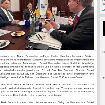
Rä
Ha
We
Nu
tschland und Brunei Darussalam verfügen hierbei über komplementäre Stärken.
tschland steht für industrielle Substanz, innovative mittelständische Unternehmen und
ernational relevante Technologien. Brunei Darussalam bietet Stabilität, langfristige
ategische Orientierung, finanzielle Stärke und ein klares Interesse an der Entwicklung
er Wirtschaftsbereiche jenseits von Öl und Gas. Der Economic Blueprint Brunei
ussalams zielt darauf ab, den Übergang des Landes zu einer dynamischen und
hhaltigen Wirtschaft im Rahmen von Wawasan Brunei 2035 zu unterstützen.
In
 das BWA Global Economic Network steht dieser Austausch exemplarisch für
xisnahe Wirtschaftsdiplomatie: Kapital, Technologie und Vertrauen zusammenzuführen
 gute bilaterale Beziehungen in konkrete Projekte zu übersetzen, die Unternehmen,
estoren und Gesellschaften gleichermaßen zugutekommen.
 BWA freut sich darauf, den vielversprechenden Dialog mit Partnern aus Brunei