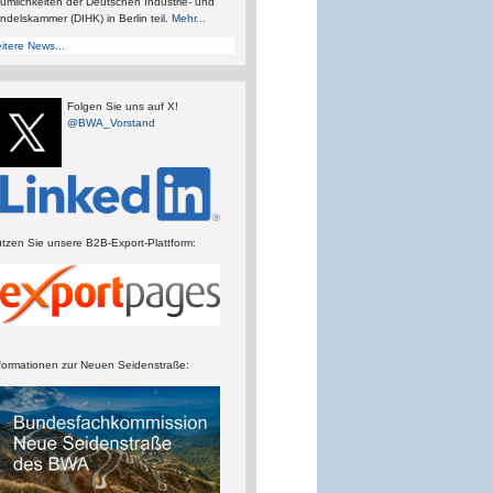
umlichkeiten der Deutschen Industrie- und
ndelskammer (DIHK) in Berlin teil.
Mehr...
itere News...
Folgen Sie uns auf X!
@BWA_Vorstand
tzen Sie unsere B2B-Export-Plattform:
formationen zur Neuen Seidenstraße: