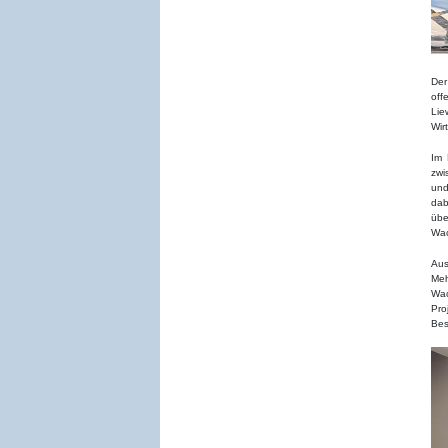
Der
off
Lie
Wir
Im 
zwi
und
dab
üb
Wac
Aus
Meh
Wac
Pro
Bes