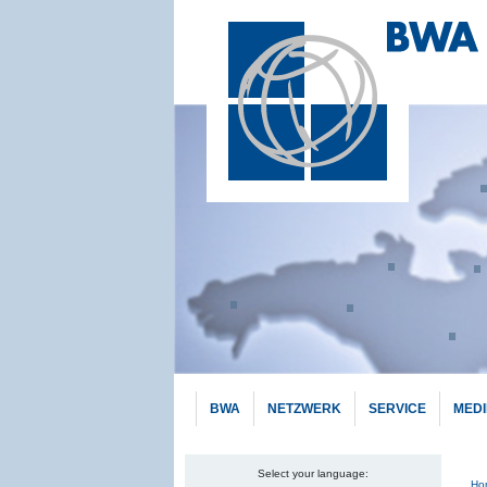
BWA
NETZWERK
SERVICE
MED
Select your language:
Pf
Ho