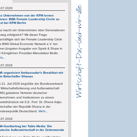
.07.2026
s Unternehmen von der KPM lernen
nnen: BWA Female Leadership Circle zu
st bei KPM Berlin
s macht ein Unternehmen über Generationen
nweg erfolgreich? Mit dieser Frage
schäftigte sich der Female Leadership Circle
s BWA Global Economic Network e.V. bei
iner jüngsten Ausgabe von Spark & Share in
r Königlichen Porzellan-Manufaktur Berlin.
hr...
.07.2026
A organisiert Ambassador's Breakfast mit
m Botschafter Ghanas
 21. Juli 2026 begrüßte der Bundesverband
r Wirtschaftsförderung und Außenwirtschaft
WA) geladene Vertreter deutscher
ternehmen und Institutionen zu einem
beitsfrühstück mit S.E. Prof. Dr. Ohene Adjei,
tschafter der Republik Ghana in der
ndesrepublik Deutschland.
Mehr...
.07.2026
A-Gastbeitrag bei Table.Media: Die
utsche Außenwirtschaft in der Zeitenwende