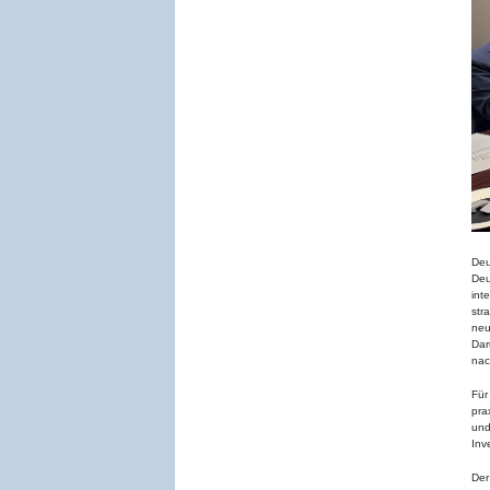
Deu
Deu
int
str
neu
Dar
nac
Für
pra
und
Inv
Der