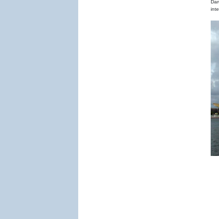
Dar
int