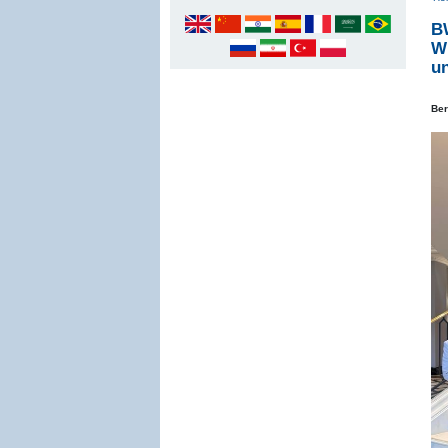
BW
W
un
Ber