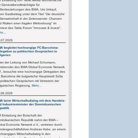
f Einladung von Table.Media veröffentlichte
r Generalbevollmächtigte für
ßenbeziehungen des BWA, Urs Unkauf,
nen Gastbeitrag unter dem Titel "
Die deutsche
ßenwirtschaft in der Zeitenwende: Chancen
d Risiken einer fragilen Weltordnung
" im
ntext des Table.Forum "Innovate & Invest",
hr...
.07.2026
A begleitet hochrangige FC-Barcelona-
legation zu politischen Gesprächen in
lgarien
ter der Leitung von Michael Schumann,
rsitzender des BWA Global Economic Network
V., besuchte eine hochrangige Delegation des
 Barcelona die bulgarische Hauptstadt Sofia
 politischen Gesprächen mit Vertretern der
lgarischen Regierung.
Mehr...
.06.2026
A beim Wirtschaftsdialog mit dem Handels-
d Industrieminister der Dominikanischen
publik
f Einladung der Botschaft der
minikanischen Republik nahm der BWA –
obal Economic Network e.V., vertreten durch
ndesgeschäftsführer Andreas Hube, an einem
chrangigen Wirtschaftsdialog in den