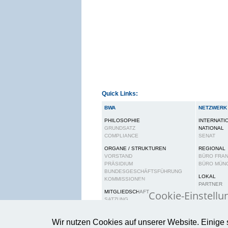
Quick Links:
BWA
NETZWERK
PHILOSOPHIE
INTERNATI
GRUNDSATZ
NATIONAL
COMPLIANCE
SENAT
ORGANE / STRUKTUREN
REGIONAL
VORSTAND
BÜRO FRA
PRÄSIDIUM
BÜRO MÜN
BUNDESGESCHÄFTSFÜHRUNG
LOKAL
KOMMISSIONEN
PARTNER
Cookie-Einstellu
MITGLIEDSCHAFT
SATZUNG
BEITRAGSORDNUNG
Wir verwenden Cook
RECHTE UND PFLICHTEN
Wir nutzen Cookies auf unserer Website. Einige 
gewährleisten.
Wei
KARRIERE