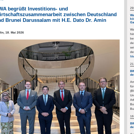
A begrüßt Investitions- und
29
irtschaftszusammenarbeit zwischen Deutschland
Wa
kö
d Brunei Darussalam mit H.E. Dato Dr. Amin
Ga
Wa
lin,
18. Mai 2026
hi
be
de
se
de
Me
21
BW
de
Am
fü
(B
Un
Ar
Bo
Bu
16
BW
de