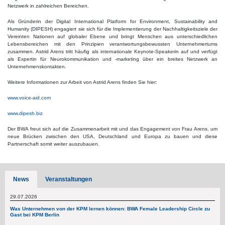
Netzwerk in zahlreichen Bereichen.
Als Gründerin der Digital International Platform for Environment, Sustainability and
Humanity (DIPESH) engagiert sie sich für die Implementierung der Nachhaltigkeitsziele der
Vereinten Nationen auf globaler Ebene und bringt Menschen aus unterschiedlichen
Lebensbereichen mit den Prinzipien verantwortungsbewussten Unternehmertums
zusammen. Astrid Arens tritt häufig als internationale Keynote-Speakerin auf und verfügt
als Expertin für Neurokommunikation und -marketing über ein breites Netzwerk an
Unternehmenskontakten.
Weitere Informationen zur Arbeit von Astrid Arens finden Sie hier:
www.voice-aid.com
www.dipesh.biz
Der BWA freut sich auf die Zusammenarbeit mit und das Engagement von Frau Arens, um
neue Brücken zwischen den USA, Deutschland und Europa zu bauen und diese
Partnerschaft somit weiter auszubauen.
News
Veranstaltungen
29.07.2026
Was Unternehmen von der KPM lernen können: BWA Female Leadership Circle zu
Gast bei KPM Berlin