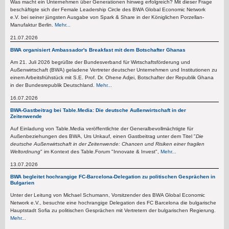
Was macht ein Unternehmen über Generationen hinweg erfolgreich? Mit dieser Frage
beschäftigte sich der Female Leadership Circle des BWA Global Economic Network
e.V. bei seiner jüngsten Ausgabe von Spark & Share in der Königlichen Porzellan-
Manufaktur Berlin.
Mehr...
21.07.2026
BWA organisiert Ambassador's Breakfast mit dem Botschafter Ghanas
Am 21. Juli 2026 begrüßte der Bundesverband für Wirtschaftsförderung und
Außenwirtschaft (BWA) geladene Vertreter deutscher Unternehmen und Institutionen zu
einem Arbeitsfrühstück mit S.E. Prof. Dr. Ohene Adjei, Botschafter der Republik Ghana
in der Bundesrepublik Deutschland.
Mehr...
16.07.2026
BWA-Gastbeitrag bei Table.Media: Die deutsche Außenwirtschaft in der
Zeitenwende
Auf Einladung von Table.Media veröffentlichte der Generalbevollmächtigte für
Außenbeziehungen des BWA, Urs Unkauf, einen Gastbeitrag unter dem Titel "
Die
deutsche Außenwirtschaft in der Zeitenwende: Chancen und Risiken einer fragilen
Weltordnung
" im Kontext des Table.Forum "Innovate & Invest",
Mehr...
13.07.2026
BWA begleitet hochrangige FC-Barcelona-Delegation zu politischen Gesprächen in
Bulgarien
Unter der Leitung von Michael Schumann, Vorsitzender des BWA Global Economic
Network e.V., besuchte eine hochrangige Delegation des FC Barcelona die bulgarische
Hauptstadt Sofia zu politischen Gesprächen mit Vertretern der bulgarischen Regierung.
Mehr...