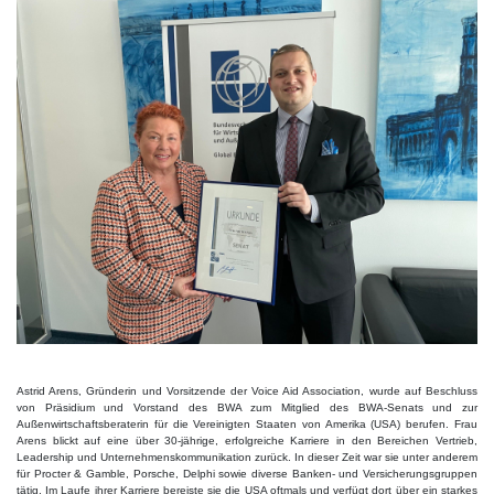
Astrid Arens, Gründerin und Vorsitzende der Voice Aid Association, wurde auf Beschluss
von Präsidium und Vorstand des BWA zum Mitglied des BWA-Senats und zur
Außenwirtschaftsberaterin für die Vereinigten Staaten von Amerika (USA) berufen. Frau
Arens blickt auf eine über 30-jährige, erfolgreiche Karriere in den Bereichen Vertrieb,
Leadership und Unternehmenskommunikation zurück. In dieser Zeit war sie unter anderem
für Procter & Gamble, Porsche, Delphi sowie diverse Banken- und Versicherungsgruppen
tätig. Im Laufe ihrer Karriere bereiste sie die USA oftmals und verfügt dort über ein starkes