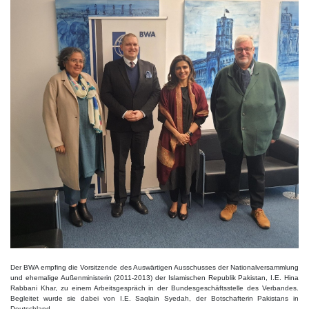
Der BWA empfing die Vorsitzende des Auswärtigen Ausschusses der Nationalversammlung
und ehemalige Außenministerin (2011-2013) der Islamischen Republik Pakistan, I.E. Hina
Rabbani Khar, zu einem Arbeitsgespräch in der Bundesgeschäftsstelle des Verbandes.
Begleitet wurde sie dabei von I.E. Saqlain Syedah, der Botschafterin Pakistans in
Deutschland.