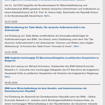
Am 21. Juli 2026 begrüßte der Bundesverband für Wirtschaftsförderung und
Außenwirtschaft (BWA) geladene Vertreter deutscher Unternehmen und Institutionen zu
einem Arbeitsfrühstück mit S.E. Prof. Dr. Ohene Adjei, Botschafter der Republik Ghana
in der Bundesrepublik Deutschland.
Mehr...
16.07.2026
BWA-Gastbeitrag bei Table.Media: Die deutsche Außenwirtschaft in der
Zeitenwende
Auf Einladung von Table.Media veröffentlichte der Generalbevollmächtigte für
Außenbeziehungen des BWA, Urs Unkauf, einen Gastbeitrag unter dem Titel "
Die
deutsche Außenwirtschaft in der Zeitenwende: Chancen und Risiken einer fragilen
Weltordnung
" im Kontext des Table.Forum "Innovate & Invest",
Mehr...
13.07.2026
BWA begleitet hochrangige FC-Barcelona-Delegation zu politischen Gesprächen in
Bulgarien
Unter der Leitung von Michael Schumann, Vorsitzender des BWA Global Economic
Network e.V., besuchte eine hochrangige Delegation des FC Barcelona die bulgarische
Hauptstadt Sofia zu politischen Gesprächen mit Vertretern der bulgarischen Regierung.
Mehr...
29.06.2026
BWA beim Wirtschaftsdialog mit dem Handels- und Industrieminister der
Dominikanischen Republik
Auf Einladung der Botschaft der Dominikanischen Republik nahm der BWA – Global
Economic Network e.V., vertreten durch Bundesgeschäftsführer Andreas Hube, an
einem hochrangigen Wirtschaftsdialog in den Räumlichkeiten der Deutschen Industrie-