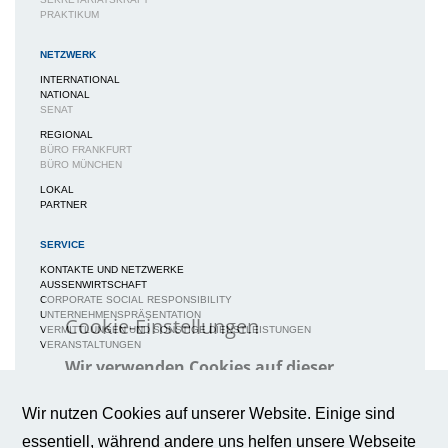
PRAKTIKUM
NETZWERK
INTERNATIONAL
NATIONAL
SENAT
REGIONAL
BÜRO FRANKFURT
BÜRO MÜNCHEN
LOKAL
PARTNER
SERVICE
KONTAKTE UND NETZWERKE
AUSSENWIRTSCHAFT
CORPORATE SOCIAL RESPONSIBILITY
UNTERNEHMENSPRÄSENTATION
Cookie-Einstellungen
VERMITTLUNGEN UND SONSTIGE DIENSTLEISTUNGEN
VERANSTALTUNGEN
Wir verwenden Cookies auf dieser
Webseite, um Ihnen ein bestmögliches
MEDIEN
Nutzungserlebnis zu gewährleisten.
Weitere Informationen
NEWS / BERICHTE / ARTIKEL
Wir nutzen Cookies auf unserer Website. Einige sind
BWA-JOURNAL
essentiell, während andere uns helfen unsere Webseite
BROSCHÜREN