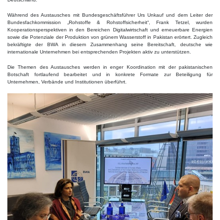
Während des Austausches mit Bundesgeschäftsführer Urs Unkauf und dem Leiter der
Bundesfachkommission „Rohstoffe & Rohstoffsicherheit“, Frank Tetzel, wurden
Kooperationsperspektiven in den Bereichen Digitalwirtschaft und erneuerbare Energien
sowie die Potenziale der Produktion von grünem Wasserstoff in Pakistan erörtert. Zugleich
bekräftigte der BWA in diesem Zusammenhang seine Bereitschaft, deutsche wie
internationale Unternehmen bei entsprechenden Projekten aktiv zu unterstützen.
Die Themen des Austausches werden in enger Koordination mit der pakistanischen
Botschaft fortlaufend bearbeitet und in konkrete Formate zur Beteiligung für
Unternehmen, Verbände und Institutionen überführt.