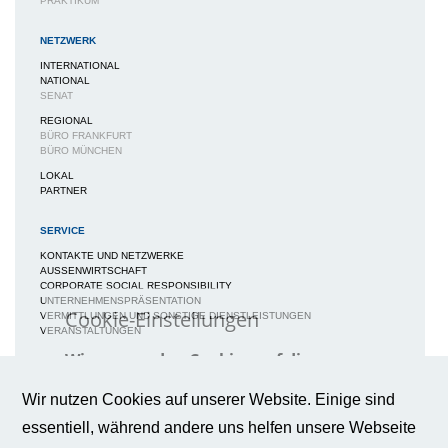
PRAKTIKUM
NETZWERK
INTERNATIONAL
NATIONAL
SENAT
REGIONAL
BÜRO FRANKFURT
BÜRO MÜNCHEN
LOKAL
PARTNER
SERVICE
KONTAKTE UND NETZWERKE
AUSSENWIRTSCHAFT
CORPORATE SOCIAL RESPONSIBILITY
UNTERNEHMENSPRÄSENTATION
Cookie-Einstellungen
VERMITTLUNGEN UND SONSTIGE DIENSTLEISTUNGEN
VERANSTALTUNGEN
Wir verwenden Cookies auf dieser
MEDIEN
Webseite, um Ihnen ein bestmögliches
Nutzungserlebnis zu gewährleisten.
NEWS / BERICHTE / ARTIKEL
Wir nutzen Cookies auf unserer Website. Einige sind
Weitere Informationen
BWA-JOURNAL
essentiell, während andere uns helfen unsere Webseite
BROSCHÜREN
IMAGEBROSCHÜRE