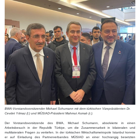
BWA-Vorstandsvorsitzender Michael Schumann mit dem türkischen Vizepräsidenten Dr.
Cevdet Yılmaz (l.) und MÜSIAD-Präsident Mahmut Asmalı (r.).
Der Vorstandsvorsitzende des BWA, Michael Schumann, absolvierte in einen
Arbeitsbesuch in der Republik Türkiye, um die Zusammenarbeit in bilateralen und
multilateralen Fragen zu vertiefen. In der türkischen Wirtschaftsmetropole Istanbul konnte
er auf Einladung des Partnerverbandes MÜSIAD an einer hochrangig besetzten