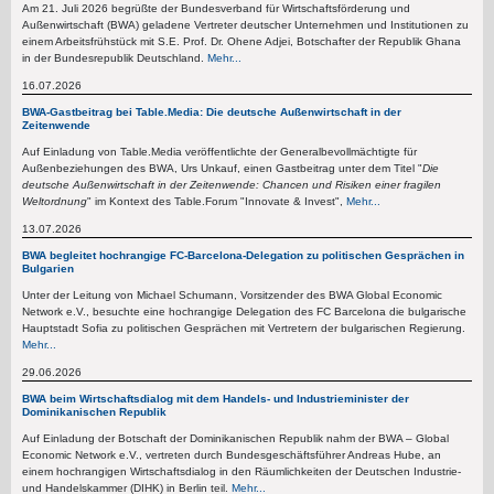
Am 21. Juli 2026 begrüßte der Bundesverband für Wirtschaftsförderung und
Außenwirtschaft (BWA) geladene Vertreter deutscher Unternehmen und Institutionen zu
einem Arbeitsfrühstück mit S.E. Prof. Dr. Ohene Adjei, Botschafter der Republik Ghana
in der Bundesrepublik Deutschland.
Mehr...
16.07.2026
BWA-Gastbeitrag bei Table.Media: Die deutsche Außenwirtschaft in der
Zeitenwende
Auf Einladung von Table.Media veröffentlichte der Generalbevollmächtigte für
Außenbeziehungen des BWA, Urs Unkauf, einen Gastbeitrag unter dem Titel "
Die
deutsche Außenwirtschaft in der Zeitenwende: Chancen und Risiken einer fragilen
Weltordnung
" im Kontext des Table.Forum "Innovate & Invest",
Mehr...
13.07.2026
BWA begleitet hochrangige FC-Barcelona-Delegation zu politischen Gesprächen in
Bulgarien
Unter der Leitung von Michael Schumann, Vorsitzender des BWA Global Economic
Network e.V., besuchte eine hochrangige Delegation des FC Barcelona die bulgarische
Hauptstadt Sofia zu politischen Gesprächen mit Vertretern der bulgarischen Regierung.
Mehr...
29.06.2026
BWA beim Wirtschaftsdialog mit dem Handels- und Industrieminister der
Dominikanischen Republik
Auf Einladung der Botschaft der Dominikanischen Republik nahm der BWA – Global
Economic Network e.V., vertreten durch Bundesgeschäftsführer Andreas Hube, an
einem hochrangigen Wirtschaftsdialog in den Räumlichkeiten der Deutschen Industrie-
und Handelskammer (DIHK) in Berlin teil.
Mehr...