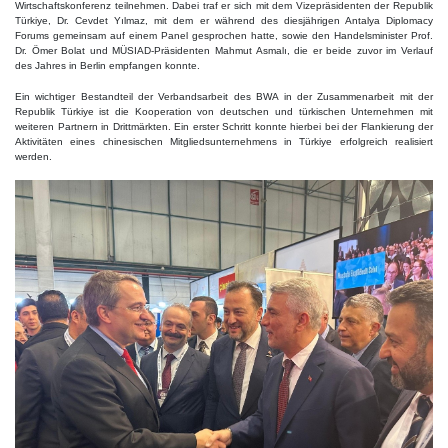
Wirtschaftskonferenz teilnehmen. Dabei traf er sich mit dem Vizepräsidenten der Republik
Türkiye, Dr. Cevdet Yılmaz, mit dem er während des diesjährigen Antalya Diplomacy
Forums gemeinsam auf einem Panel gesprochen hatte, sowie den Handelsminister Prof.
Dr. Ömer Bolat und MÜSIAD-Präsidenten Mahmut Asmalı, die er beide zuvor im Verlauf
des Jahres in Berlin empfangen konnte.
Ein wichtiger Bestandteil der Verbandsarbeit des BWA in der Zusammenarbeit mit der
Republik Türkiye ist die Kooperation von deutschen und türkischen Unternehmen mit
weiteren Partnern in Drittmärkten. Ein erster Schritt konnte hierbei bei der Flankierung der
Aktivitäten eines chinesischen Mitgliedsunternehmens in Türkiye erfolgreich realisiert
werden.