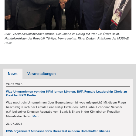
BWA-Vorstandsvorsitzender Michael Schumann im Dialog mit Prof. Dr. Ömer Bolat,
Handelsminister der Republik Türkiye. Vorne rechts: Fikret Doğan, Präsident der MÜSIAD
Berlin.
News
Veranstaltungen
29.07.2026
Was Unternehmen von der KPM lernen können: BWA Female Leadership Circle zu
Gast bei KPM Berlin
Was macht ein Unternehmen über Generationen hinweg erfolgreich? Mit dieser Frage
beschäftigte sich der Female Leadership Circle des BWA Global Economic Network
e.V. bei seiner jüngsten Ausgabe von Spark & Share in der Königlichen Porzellan-
Manufaktur Berlin.
Mehr...
21.07.2026
BWA organisiert Ambassador's Breakfast mit dem Botschafter Ghanas