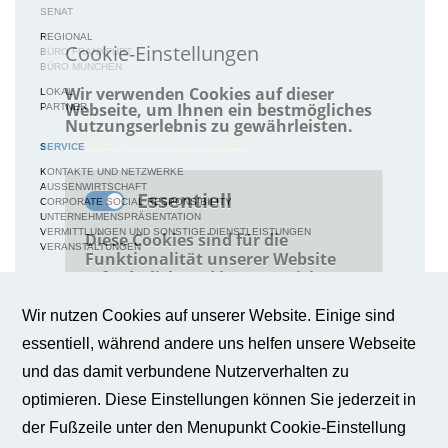
SENAT
REGIONAL
Cookie-Einstellungen
BÜRO FRANKFURT
BÜRO MÜNCHEN
Wir verwenden Cookies auf dieser
LOKAL
Webseite, um Ihnen ein bestmögliches
PARTNER
Nutzungserlebnis zu gewährleisten.
Weitere Informationen
SERVICE
KONTAKTE UND NETZWERKE
AUSSENWIRTSCHAFT
Essentiell
CORPORATE SOCIAL RESPONSIBILITY
UNTERNEHMENSPRÄSENTATION
VERMITTLUNGEN UND SONSTIGE DIENSTLEISTUNGEN
Diese Cookies sind für die
VERANSTALTUNGEN
Funktionalität unserer Website
erforderlich und können nicht
MEDIEN
deaktiviert werden (z.B. Session-
Cookies).
NEWS / BERICHTE / ARTIKEL
Wir nutzen Cookies auf unserer Website. Einige sind
BWA-JOURNAL
essentiell, während andere uns helfen unsere Webseite
BROSCHÜREN
IMAGEBROSCHÜRE
Mehr anzeigen
und das damit verbundene Nutzerverhalten zu
FAQS
BROSCHÜRE FACHKRÄFTESICHERUNG
optimieren. Diese Einstellungen können Sie jederzeit in
BROSCHÜRE INNOVATION - KÜNSTLICHE INTELLIGENZ
Consent
Mehr
BROSCHÜRE INNOVATION - WERTTREIBER DER WIRTSCHAFT
Tool
anzeigen
der Fußzeile unter den Menupunkt Cookie-Einstellung
PUBLIKATIONEN