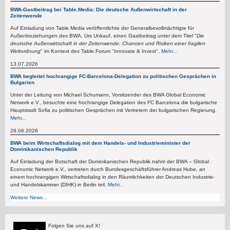
BWA-Gastbeitrag bei Table.Media: Die deutsche Außenwirtschaft in der
Zeitenwende
Auf Einladung von Table.Media veröffentlichte der Generalbevollmächtigte für
Außenbeziehungen des BWA, Urs Unkauf, einen Gastbeitrag unter dem Titel "
Die
deutsche Außenwirtschaft in der Zeitenwende: Chancen und Risiken einer fragilen
Weltordnung
" im Kontext des Table.Forum "Innovate & Invest",
Mehr...
13.07.2026
BWA begleitet hochrangige FC-Barcelona-Delegation zu politischen Gesprächen in
Bulgarien
Unter der Leitung von Michael Schumann, Vorsitzender des BWA Global Economic
Network e.V., besuchte eine hochrangige Delegation des FC Barcelona die bulgarische
Hauptstadt Sofia zu politischen Gesprächen mit Vertretern der bulgarischen Regierung.
Mehr...
29.06.2026
BWA beim Wirtschaftsdialog mit dem Handels- und Industrieminister der
Dominikanischen Republik
Auf Einladung der Botschaft der Dominikanischen Republik nahm der BWA – Global
Economic Network e.V., vertreten durch Bundesgeschäftsführer Andreas Hube, an
einem hochrangigen Wirtschaftsdialog in den Räumlichkeiten der Deutschen Industrie-
und Handelskammer (DIHK) in Berlin teil.
Mehr...
Weitere News...
Folgen Sie uns auf X!