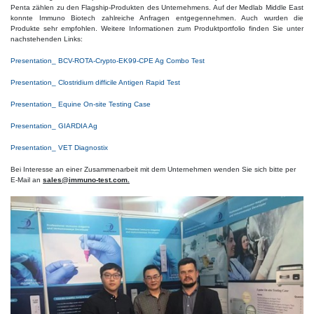
Penta zählen zu den Flagship-Produkten des Unternehmens. Auf der Medlab Middle East
konnte Immuno Biotech zahlreiche Anfragen entgegennehmen. Auch wurden die
Produkte sehr empfohlen. Weitere Informationen zum Produktportfolio finden Sie unter
nachstehenden Links:
Presentation_ BCV-ROTA-Crypto-EK99-CPE Ag Combo Test
Presentation_ Clostridium difficile Antigen Rapid Test
Presentation_ Equine On-site Testing Case
Presentation_ GIARDIA Ag
Presentation_ VET Diagnostix
Bei Interesse an einer Zusammenarbeit mit dem Unternehmen wenden Sie sich bitte per
E-Mail an
sales@immuno-test.com.