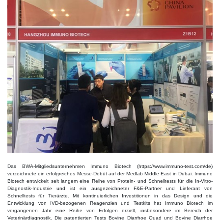
Das BWA-Mitgliedsunternehmen Immuno Biotech (https://www.immuno-test.com/de)
verzeichnete ein erfolgreiches Messe-Debüt auf der Medlab Middle East in Dubai. Immuno
Biotech entwickelt seit langem eine Reihe von Protein- und Schnelltests für die In-Vitro-
Diagnostik-Industrie und ist ein ausgezeichneter F&E-Partner und Lieferant von
Schnelltests für Tierärzte. Mit kontinuierlichen Investitionen in das Design und die
Entwicklung von IVD-bezogenen Reagenzien und Testkits hat Immuno Biotech im
vergangenen Jahr eine Reihe von Erfolgen erzielt, insbesondere im Bereich der
Veterinärdiagnostik. Die patentierten Tests Bovine Diarrhoe Quad und Bovine Diarrhoe