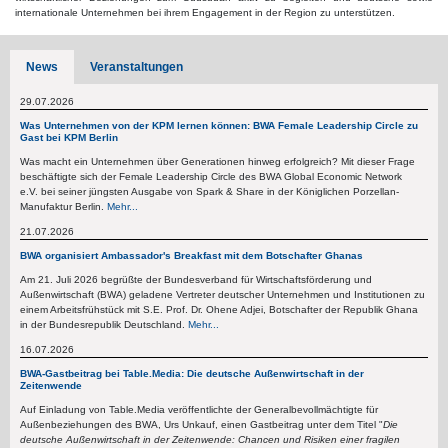
internationale Unternehmen bei ihrem Engagement in der Region zu unterstützen.
News
Veranstaltungen
29.07.2026
Was Unternehmen von der KPM lernen können: BWA Female Leadership Circle zu
Gast bei KPM Berlin
Was macht ein Unternehmen über Generationen hinweg erfolgreich? Mit dieser Frage
beschäftigte sich der Female Leadership Circle des BWA Global Economic Network
e.V. bei seiner jüngsten Ausgabe von Spark & Share in der Königlichen Porzellan-
Manufaktur Berlin.
Mehr...
21.07.2026
BWA organisiert Ambassador's Breakfast mit dem Botschafter Ghanas
Am 21. Juli 2026 begrüßte der Bundesverband für Wirtschaftsförderung und
Außenwirtschaft (BWA) geladene Vertreter deutscher Unternehmen und Institutionen zu
einem Arbeitsfrühstück mit S.E. Prof. Dr. Ohene Adjei, Botschafter der Republik Ghana
in der Bundesrepublik Deutschland.
Mehr...
16.07.2026
BWA-Gastbeitrag bei Table.Media: Die deutsche Außenwirtschaft in der
Zeitenwende
Auf Einladung von Table.Media veröffentlichte der Generalbevollmächtigte für
Außenbeziehungen des BWA, Urs Unkauf, einen Gastbeitrag unter dem Titel "
Die
deutsche Außenwirtschaft in der Zeitenwende: Chancen und Risiken einer fragilen