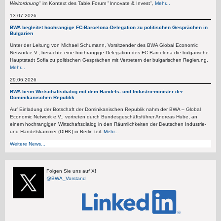
Weltordnung
" im Kontext des Table.Forum "Innovate & Invest",
Mehr...
13.07.2026
BWA begleitet hochrangige FC-Barcelona-Delegation zu politischen Gesprächen in
Bulgarien
Unter der Leitung von Michael Schumann, Vorsitzender des BWA Global Economic
Network e.V., besuchte eine hochrangige Delegation des FC Barcelona die bulgarische
Hauptstadt Sofia zu politischen Gesprächen mit Vertretern der bulgarischen Regierung.
Mehr...
29.06.2026
BWA beim Wirtschaftsdialog mit dem Handels- und Industrieminister der
Dominikanischen Republik
Auf Einladung der Botschaft der Dominikanischen Republik nahm der BWA – Global
Economic Network e.V., vertreten durch Bundesgeschäftsführer Andreas Hube, an
einem hochrangigen Wirtschaftsdialog in den Räumlichkeiten der Deutschen Industrie-
und Handelskammer (DIHK) in Berlin teil.
Mehr...
Weitere News...
Folgen Sie uns auf X!
@BWA_Vorstand