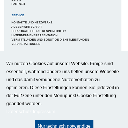
PARTNER
SERVICE
KONTAKTE UND NETZWERKE
AUSSENWIRTSCHAFT
CORPORATE SOCIAL RESPONSIBILITY
UNTERNEHMENSPRÄSENTATION
VERMITTLUNGEN UND SONSTIGE DIENSTLEISTUNGEN
VERANSTALTUNGEN
MEDIEN
NEWS / BERICHTE / ARTIKEL
Wir nutzen Cookies auf unserer Website. Einige sind
Cookie-Einstellungen
BWA-JOURNAL
essentiell, während andere uns helfen unsere Webseite
BROSCHÜREN
IMAGEBROSCHÜRE
Wir verwenden Cookies auf dieser
und das damit verbundene Nutzerverhalten zu
FAQS
Webseite, um Ihnen ein bestmögliches
BROSCHÜRE FACHKRÄFTESICHERUNG
Nutzungserlebnis zu gewährleisten.
optimieren. Diese Einstellungen können Sie jederzeit in
BROSCHÜRE INNOVATION - KÜNSTLICHE INTELLIGENZ
Weitere Informationen
BROSCHÜRE INNOVATION - WERTTREIBER DER WIRTSCHAFT
der Fußzeile unter den Menupunkt Cookie-Einstellung
PUBLIKATIONEN
geändert werden.
PRESSE
Essentiell
Datenschutz
Impressum
KONTAKT
Diese Cookies sind für die
BUNDESGESCHÄFTSSTELLE
Funktionalität unserer Website
DATENSCHUTZ