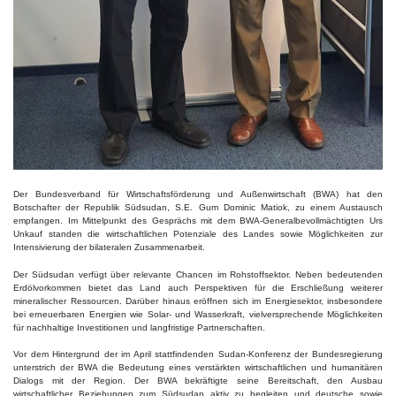
Der Bundesverband für Wirtschaftsförderung und Außenwirtschaft (BWA) hat den
Botschafter der Republik Südsudan, S.E. Gum Dominic Matiok, zu einem Austausch
empfangen. Im Mittelpunkt des Gesprächs mit dem BWA-Generalbevollmächtigten Urs
Unkauf standen die wirtschaftlichen Potenziale des Landes sowie Möglichkeiten zur
Intensivierung der bilateralen Zusammenarbeit.
Der Südsudan verfügt über relevante Chancen im Rohstoffsektor. Neben bedeutenden
Erdölvorkommen bietet das Land auch Perspektiven für die Erschließung weiterer
mineralischer Ressourcen. Darüber hinaus eröffnen sich im Energiesektor, insbesondere
bei erneuerbaren Energien wie Solar- und Wasserkraft, vielversprechende Möglichkeiten
für nachhaltige Investitionen und langfristige Partnerschaften.
Vor dem Hintergrund der im April stattfindenden Sudan-Konferenz der Bundesregierung
unterstrich der BWA die Bedeutung eines verstärkten wirtschaftlichen und humanitären
Dialogs mit der Region. Der BWA bekräftigte seine Bereitschaft, den Ausbau
wirtschaftlicher Beziehungen zum Südsudan aktiv zu begleiten und deutsche sowie