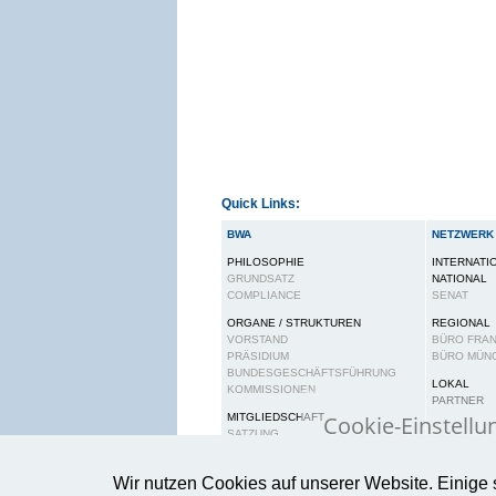
Quick Links:
BWA
NETZWERK
PHILOSOPHIE
INTERNATI
GRUNDSATZ
NATIONAL
COMPLIANCE
SENAT
ORGANE / STRUKTUREN
REGIONAL
VORSTAND
BÜRO FRA
PRÄSIDIUM
BÜRO MÜN
BUNDESGESCHÄFTSFÜHRUNG
LOKAL
KOMMISSIONEN
PARTNER
Cookie-Einstellu
MITGLIEDSCHAFT
SATZUNG
BEITRAGSORDNUNG
Wir verwenden Cook
RECHTE UND PFLICHTEN
Wir nutzen Cookies auf unserer Website. Einige 
gewährleisten.
Wei
KARRIERE