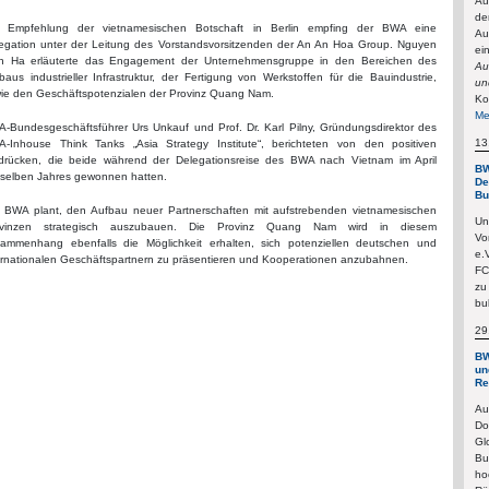
Au
de
 Empfehlung der vietnamesischen Botschaft in Berlin empfing der BWA eine
Au
egation unter der Leitung des Vorstandsvorsitzenden der An An Hoa Group. Nguyen
ei
h Ha erläuterte das Engagement der Unternehmensgruppe in den Bereichen des
Au
baus industrieller Infrastruktur, der Fertigung von Werkstoffen für die Bauindustrie,
un
ie den Geschäftspotenzialen der Provinz Quang Nam.
Ko
Me
-Bundesgeschäftsführer Urs Unkauf und Prof. Dr. Karl Pilny, Gründungsdirektor des
13
-Inhouse Think Tanks „Asia Strategy Institute“, berichteten von den positiven
drücken, die beide während der Delegationsreise des BWA nach Vietnam im April
BW
selben Jahres gewonnen hatten.
De
Bu
 BWA plant, den Aufbau neuer Partnerschaften mit aufstrebenden vietnamesischen
Un
ovinzen strategisch auszubauen. Die Provinz Quang Nam wird in diesem
Vo
ammenhang ebenfalls die Möglichkeit erhalten, sich potenziellen deutschen und
e.
ernationalen Geschäftspartnern zu präsentieren und Kooperationen anzubahnen.
FC
zu
bu
29
BW
un
Re
Au
Do
Gl
Bu
ho