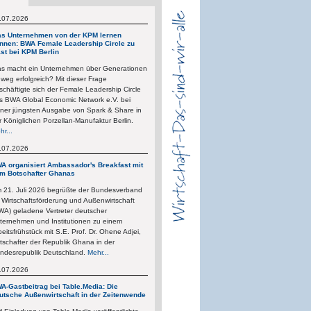
.07.2026
s Unternehmen von der KPM lernen
nnen: BWA Female Leadership Circle zu
st bei KPM Berlin
s macht ein Unternehmen über Generationen
nweg erfolgreich? Mit dieser Frage
schäftigte sich der Female Leadership Circle
s BWA Global Economic Network e.V. bei
iner jüngsten Ausgabe von Spark & Share in
r Königlichen Porzellan-Manufaktur Berlin.
hr...
.07.2026
A organisiert Ambassador's Breakfast mit
m Botschafter Ghanas
 21. Juli 2026 begrüßte der Bundesverband
r Wirtschaftsförderung und Außenwirtschaft
WA) geladene Vertreter deutscher
ternehmen und Institutionen zu einem
beitsfrühstück mit S.E. Prof. Dr. Ohene Adjei,
tschafter der Republik Ghana in der
ndesrepublik Deutschland.
Mehr...
.07.2026
A-Gastbeitrag bei Table.Media: Die
utsche Außenwirtschaft in der Zeitenwende