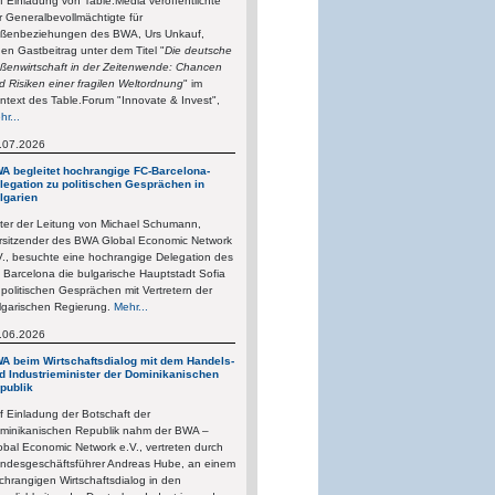
f Einladung von Table.Media veröffentlichte
r Generalbevollmächtigte für
ßenbeziehungen des BWA, Urs Unkauf,
nen Gastbeitrag unter dem Titel "
Die deutsche
ßenwirtschaft in der Zeitenwende: Chancen
d Risiken einer fragilen Weltordnung
" im
ntext des Table.Forum "Innovate & Invest",
hr...
.07.2026
A begleitet hochrangige FC-Barcelona-
legation zu politischen Gesprächen in
lgarien
ter der Leitung von Michael Schumann,
rsitzender des BWA Global Economic Network
V., besuchte eine hochrangige Delegation des
 Barcelona die bulgarische Hauptstadt Sofia
 politischen Gesprächen mit Vertretern der
lgarischen Regierung.
Mehr...
.06.2026
A beim Wirtschaftsdialog mit dem Handels-
d Industrieminister der Dominikanischen
publik
f Einladung der Botschaft der
minikanischen Republik nahm der BWA –
obal Economic Network e.V., vertreten durch
ndesgeschäftsführer Andreas Hube, an einem
chrangigen Wirtschaftsdialog in den