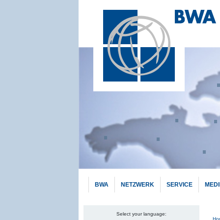
BWA
NETZWERK
SERVICE
MED
Select your language:
Pf
Ho