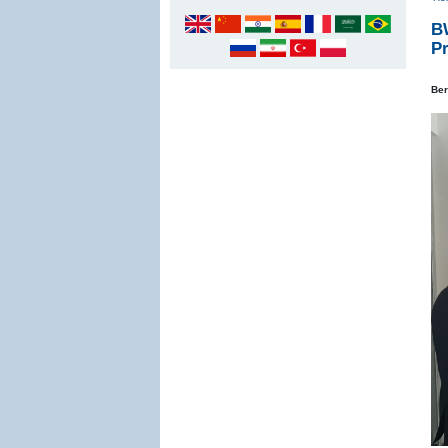
B
P
Ber