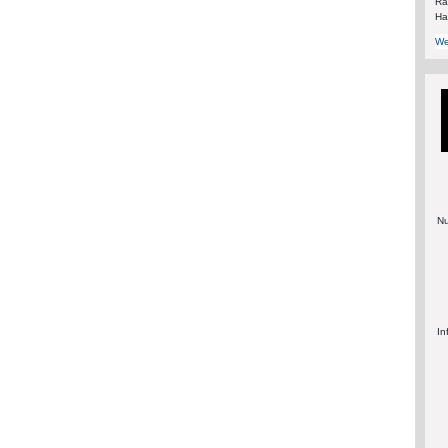
Rä
Ha
We
Nu
In