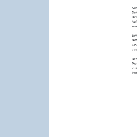
Auf
Del
Din
Auf
sow
BWA
BWA
Ein
des
Der
Pr
Zus
int