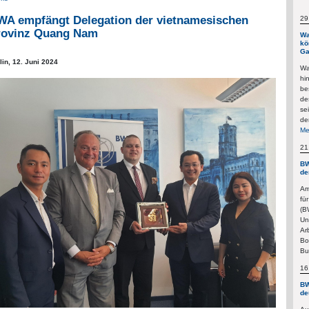
WA empfängt Delegation der vietnamesischen
29
rovinz Quang Nam
Wa
kö
Ga
lin,
12. Juni 2024
Wa
hi
be
de
se
de
Me
21
BW
de
Am
fü
(B
Un
Ar
Bo
Bu
16
BW
de