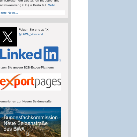
umlichkeiten der Deutschen Industrie- und
ndelskammer (DIHK) in Berlin teil.
Mehr...
itere News...
Folgen Sie uns auf X!
@BWA_Vorstand
tzen Sie unsere B2B-Export-Plattform:
formationen zur Neuen Seidenstraße: