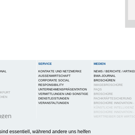
SERVICE
MEDIEN
ONAL
KONTAKTE UND NETZWERKE
NEWS / BERICHTE / ARTIKE
AUSSENWIRTSCHAFT
BWA-JOURNAL
CORPORATE SOCIAL
BROSCHÜREN
RESPONSIBILITY
IMAGEBROSCHÜRE
UNTERNEHMENSPRÄSENTATION
FAQS
NKFURT
VERMITTLUNGEN UND SONSTIGE
BROSCHÜRE
CHEN
DIENSTLEISTUNGEN
FACHKRÄFTESICHERUNG
VERANSTALTUNGEN
BROSCHÜRE INNOVATION -
KÜNSTLICHE INTELLIGENZ
BROSCHÜRE INNOVATION -
ngen
WERTTREIBER DER WIRTS
PUBLIKATIONEN
ies auf dieser Webseite, um Ihnen ein bestmögliches N
PRESSE
sind essentiell, während andere uns helfen
tere Informationen